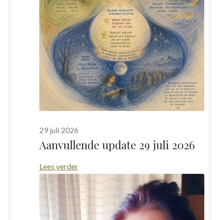
29 juli 2026
Aanvullende update 29 juli 2026
:
Lees verder
Aanvullende
update
29
juli