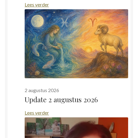
:
Lees verder
Aan
de
heldere
bergstroom
2 augustus 2026
Update 2 augustus 2026
:
Lees verder
Update
2
augustus