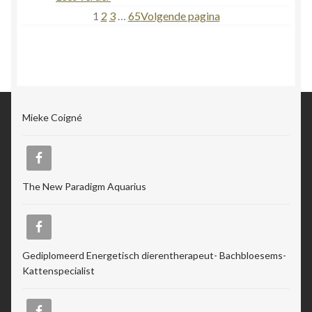
Voorlezen
1
2
3
…
65
Volgende pagina
aan
een
overleden
dierbare
Mieke Coigné
The New Paradigm Aquarius
Gediplomeerd Energetisch dierentherapeut- Bachbloesems-
Kattenspecialist