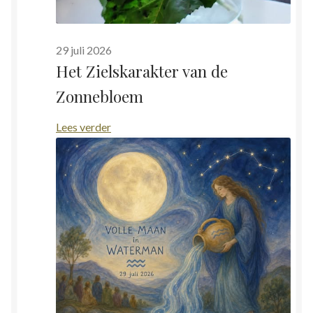
29 juli 2026
Het Zielskarakter van de
Zonnebloem
:
Lees verder
Het
Zielskarakter
van
de
Zonnebloem