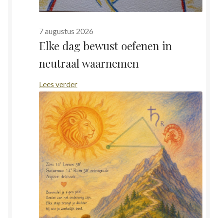
verdienen?
Stress en Burn-out Coaching
7 augustus 2026
Tarot
Elke dag bewust oefenen in
neutraal waarnemen
Transactionele Analyse
:
Lees verder
Verbinden en Transformeren met 17 Archeia en hun
Elke
Tweelingvlam
dag
bewust
Webshop
oefenen
in
Wie ben ik
neutraal
waarnemen
Winkel
Winkelwagen