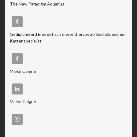
The New Paradigm Aquarius
Stress en Burn-out Coaching
Tarot
Gediplomeerd Energetisch dierentherapeut- Bachbloesems-
Transactionele Analyse
Kattenspecialist
Verbinden en Transformeren met 17 Archeia en hun
Tweelingvlam
Mieke Coigné
Webshop
Wie ben ik
Mieke Coigné
Winkel
Winkelwagen