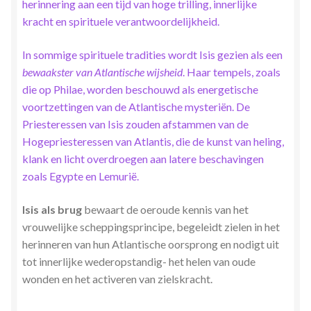
herinnering aan een tijd van hoge trilling, innerlijke
Stress en Burn-out Coaching
kracht en spirituele verantwoordelijkheid.
Tarot
In sommige spirituele tradities wordt Isis gezien als een
bewaakster van Atlantische wijsheid
. Haar tempels, zoals
Transactionele Analyse
die op Philae, worden beschouwd als energetische
voortzettingen van de Atlantische mysteriën. De
Priesteressen van Isis zouden afstammen van de
Verbinden en Transformeren met 17 Archeia en hun
Hogepriesteressen van Atlantis, die de kunst van heling,
Tweelingvlam
klank en licht overdroegen aan latere beschavingen
zoals Egypte en Lemurië.
Webshop
Isis als brug
bewaart de oeroude kennis van het
Wie ben ik
vrouwelijke scheppingsprincipe, begeleidt zielen in het
herinneren van hun Atlantische oorsprong en nodigt uit
Winkel
tot innerlijke wederopstandig- het helen van oude
wonden en het activeren van zielskracht.
Winkelwagen