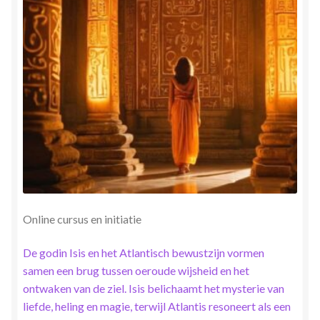
Herinner wie je werkelijk bent
Magische helende verhalen ©Mieke
Mijn account
Mindfulness en Hartcoherentie
Narcisme
Nieuw boek ‘Pareltjes in de Oceaan.’ Meditatieve haiku’s
Online cursus en initiatie
in woord en beeld
De godin Isis en het Atlantisch bewustzijn vormen
Priesteressen van Isis- Hal der Zuilen
samen een brug tussen oeroude wijsheid en het
ontwaken van de ziel. Isis belichaamt het mysterie van
Privacybeleid
liefde, heling en magie, terwijl Atlantis resoneert als een