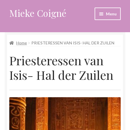
Mieke Coigné
Ga
Ga
Menu
door
naar
naar
de
Home
navigatie
inhoud
Home
PRIESTERESSEN VAN ISIS- HAL DER ZUILEN
Afrekenen
Priesteressen van
Algemene voorwaarden
Isis- Hal der Zuilen
Anders leven in een sterk veranderende tijd
Bewust omgaan met hoog gevoeligheid
Blogs
Contact