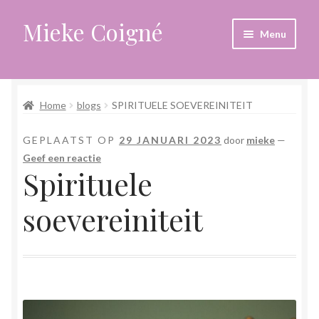
Mieke Coigné
Ga
Ga
Menu
door
naar
naar
de
Home
navigatie
inhoud
Home
blogs
SPIRITUELE SOEVEREINITEIT
Afrekenen
GEPLAATST OP
29 JANUARI 2023
door
mieke
—
Algemene voorwaarden
Geef een reactie
Spirituele
Anders leven in een sterk veranderende tijd
soevereiniteit
Bewust omgaan met hoog gevoeligheid
Blogs
Contact