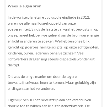
Stress en Burn-out Coaching
Wees je eigen bron
In de vorige planetaire cyclus, die eindigde in 2012,
Tarot
waren we allemaal losgekoppeld van onze
soevereiniteit. Sinds de laatste val van het bewustzijn op
Transactionele Analyse
onze planeet hebben we geleerd om de bron van energie
en licht in anderen te zoeken. We hebben onze blik
Verbinden en Transformeren met 17 Archeia en hun
gericht op goeroes, heilige scripts, op onze echtgenoten,
Tweelingvlam
kinderen, buren. Iedereen behalve zichzelf. Veel
lichtwerkers dragen nog steeds diepe zielswonden uit
Webshop
die tijd.
Wie ben ik
Dit was de enige manier om door de lagere
bewustzijnsniveaus heen te komen. Maar gelukkig zijn
Winkel
er dingen aan het veranderen.
Winkelwagen
Eigenlijk ben JIJ het bewustzijn aan het verschuiven
door je toe te wijden aan je eigen genezingsreis. De