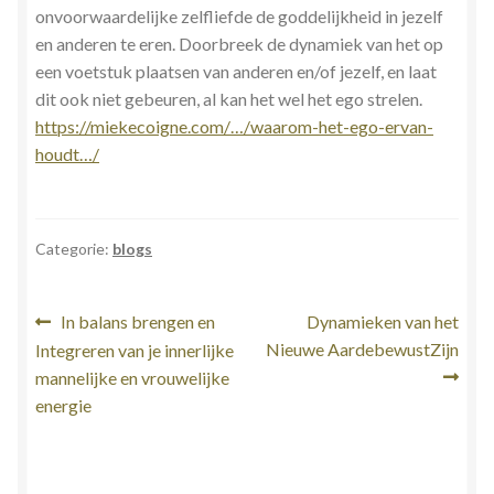
onvoorwaardelijke zelfliefde de goddelijkheid in jezelf
en anderen te eren. Doorbreek de dynamiek van het op
een voetstuk plaatsen van anderen en/of jezelf, en laat
dit ook niet gebeuren, al kan het wel het ego strelen.
https://miekecoigne.com/…/waarom-het-ego-ervan-
houdt…/
Categorie:
blogs
Bericht
Vorig
Volgend
In balans brengen en
Dynamieken van het
bericht:
bericht:
Nieuwe AardebewustZijn
Integreren van je innerlijke
navigatie
mannelijke en vrouwelijke
energie