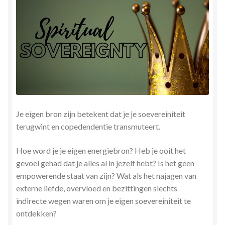
Herinner wie je werkelijk bent
Magische helende verhalen ©Mieke
Mijn account
Mindfulness en Hartcoherentie
Je eigen bron zijn betekent dat je je soevereiniteit
Narcisme
terugwint en copedendentie transmuteert.
Nieuw boek ‘Pareltjes in de Oceaan.’ Meditatieve haiku’s
Hoe word je je eigen energiebron? Heb je ooit het
in woord en beeld
gevoel gehad dat je alles al in jezelf hebt? Is het geen
empowerende staat van zijn? Wat als het najagen van
Priesteressen van Isis- Hal der Zuilen
externe liefde, overvloed en bezittingen slechts
indirecte wegen waren om je eigen soevereiniteit te
Privacybeleid
ontdekken?