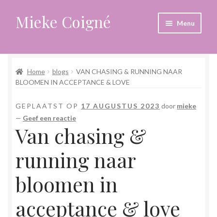
Mieke Coigné
Ga
Ga
Menu
door
naar
naar
de
Home
navigatie
inhoud
Home
blogs
VAN CHASING & RUNNING NAAR
Afrekenen
BLOOMEN IN ACCEPTANCE & LOVE
Algemene voorwaarden
GEPLAATST OP
17 AUGUSTUS 2023
door
mieke
—
Geef een reactie
Anders leven in een sterk veranderende tijd
Van chasing &
Bewust omgaan met hoog gevoeligheid
running naar
Blogs
bloomen in
acceptance & love
Contact