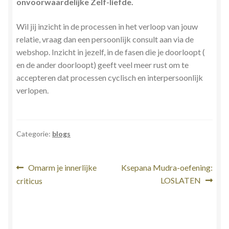
onvoorwaardelijke Zelf-liefde.
Wil jij inzicht in de processen in het verloop van jouw
relatie, vraag dan een persoonlijk consult aan via de
webshop. Inzicht in jezelf, in de fasen die je doorloopt (
en de ander doorloopt) geeft veel meer rust om te
accepteren dat processen cyclisch en interpersoonlijk
verlopen.
Categorie:
blogs
Bericht
Vorig
Volgend
Omarm je innerlijke
Ksepana Mudra-oefening:
bericht:
bericht:
LOSLATEN
criticus
navigatie