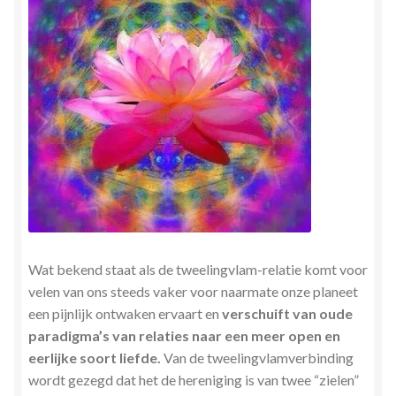
Stress en Burn-out Coaching
Tarot
Transactionele Analyse
Verbinden en Transformeren met 17 Archeia en hun
Tweelingvlam
Webshop
Wat bekend staat als de tweelingvlam-relatie komt voor
Wie ben ik
velen van ons steeds vaker voor naarmate onze planeet
een pijnlijk ontwaken ervaart en
verschuift van oude
Winkel
paradigma’s van relaties naar een meer open en
eerlijke soort liefde.
Van de tweelingvlamverbinding
Winkelwagen
wordt gezegd dat het de hereniging is van twee “zielen”