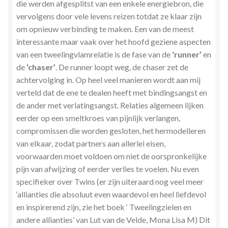
die werden afgesplitst van een enkele energiebron, die
Zielsgeoriënteerde Jobcoaching
vervolgens door vele levens reizen totdat ze klaar zijn
om opnieuw verbinding te maken. Een van de meest
interessante maar vaak over het hoofd geziene aspecten
van een tweelingvlamrelatie is de fase van de
‘runner’
en
de
‘chaser’
. De runner loopt weg, de chaser zet de
achtervolging in. Op heel veel manieren wordt aan mij
verteld dat de ene te dealen heeft met bindingsangst en
de ander met verlatingsangst. Relaties algemeen lijken
eerder op een smeltkroes van pijnlijk verlangen,
compromissen die worden gesloten, het hermodelleren
van elkaar, zodat partners aan allerlei eisen,
voorwaarden moet voldoen om niet de oorspronkelijke
pijn van afwijzing of eerder verlies te voelen. Nu even
specifieker over Twins (er zijn uiteraard nog veel meer
‘allianties die absoluut even waardevol en heel liefdevol
en inspirerend zijn, zie het boek ‘ Tweelingzielen en
andere allianties’ van Lut van de Velde, Mona Lisa M) Dit