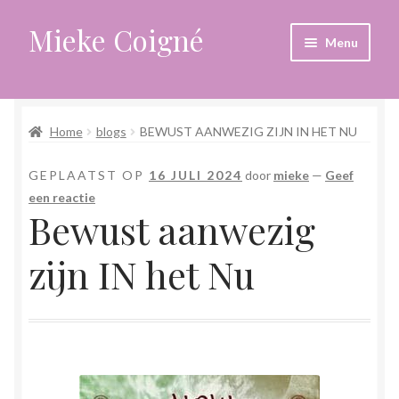
Mieke Coigné
Ga
Ga
Menu
door
naar
naar
de
Home
navigatie
inhoud
Home
blogs
BEWUST AANWEZIG ZIJN IN HET NU
Afrekenen
GEPLAATST OP
16 JULI 2024
door
mieke
—
Geef
Algemene voorwaarden
een reactie
Bewust aanwezig
Anders leven in een sterk veranderende tijd
zijn IN het Nu
Bewust omgaan met hoog gevoeligheid
Blogs
Contact