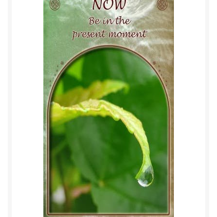
Herinner wie je werkelijk bent
Magische helende verhalen ©Mieke
Mijn account
Mindfulness en Hartcoherentie
Narcisme
Nieuw boek ‘Pareltjes in de Oceaan.’ Meditatieve haiku’s
in woord en beeld
Priesteressen van Isis- Hal der Zuilen
Privacybeleid