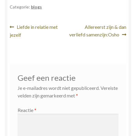
Categorie:
blogs
Bericht
Vorig
Volgend
Liefde in relatie met
Allereerst zijn & dan
bericht:
bericht:
verliefd samenzijn:Osho
jezelf
navigatie
Geef een reactie
Je e-mailadres wordt niet gepubliceerd.
Vereiste
velden zijn gemarkeerd met
*
Reactie
*