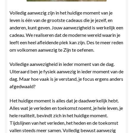
Stress en Burn-out Coaching
Volledig aanwezig zijn in het huidige moment van je
leven is één van de grootste cadeaus die je jezelf, en
Tarot
anderen, kunt geven. Jouw aanwezigheid is werkelijk een
cadeau. We realiseren dat de moderne wereld waarin je
Transactionele Analyse
leeft een heel afleidende plek kan zijn. Des te meer reden
om volkomen aanwezig te Zijn te oefenen.
Verbinden en Transformeren met 17 Archeia en hun
Tweelingvlam
Volledige aanwezigheid in ieder moment van de dag.
Uiteraard ben je fysiek aanwezig in ieder moment van de
Webshop
dag. Maar hoe vaak is je verstand, je focus ergens anders
afgedwaald?
Wie ben ik
Het huidige moment is alles dat je daadwerkelijk hebt.
Winkel
Alles wat je verleden en toekomst noemt, je hele leven, je
hele realiteit, bevindt zich in het huidige moment.
Tijdslijnen van het verleden, het heden en de toekomst
Winkelwagen
vallen steeds meer samen. Volledig bewust aanwezig