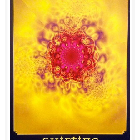
Herinner wie je werkelijk bent
Magische helende verhalen ©Mieke
Mijn account
Mindfulness en Hartcoherentie
Narcisme
Nieuw boek ‘Pareltjes in de Oceaan.’ Meditatieve haiku’s
in woord en beeld
Priesteressen van Isis- Hal der Zuilen
Privacybeleid