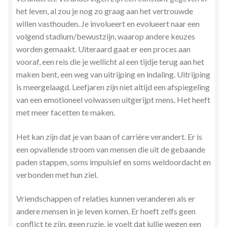
Zielsgeoriënteerde Jobcoaching
het leven, al zou je nog zo graag aan het vertrouwde
willen vasthouden. Je involueert en evolueert naar een
volgend stadium/bewustzijn, waarop andere keuzes
worden gemaakt. Uiteraard gaat er een proces aan
vooraf, een reis die je wellicht al een tijdje terug aan het
maken bent, een weg van uitrijping en indaling. Uitrijping
is meergelaagd. Leefjaren zijn niet altijd een afspiegeling
van een emotioneel volwassen uitgerijpt mens. Het heeft
met meer facetten te maken.
Het kan zijn dat je van baan of carrière verandert. Er is
een opvallende stroom van mensen die uit de gebaande
paden stappen, soms impulsief en soms weldoordacht en
verbonden met hun ziel.
Vriendschappen of relaties kunnen veranderen als er
andere mensen in je leven komen. Er hoeft zelfs geen
conflict te zijn, geen ruzie, je voelt dat jullie wegen een