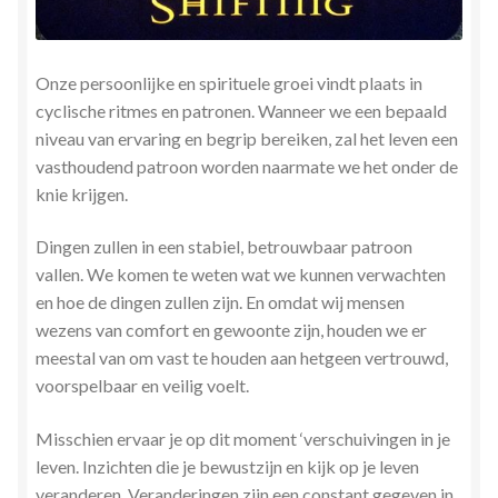
Stress en Burn-out Coaching
Tarot
Onze persoonlijke en spirituele groei vindt plaats in
cyclische ritmes en patronen. Wanneer we een bepaald
niveau van ervaring en begrip bereiken, zal het leven een
Transactionele Analyse
vasthoudend patroon worden naarmate we het onder de
knie krijgen.
Verbinden en Transformeren met 17 Archeia en hun
Tweelingvlam
Dingen zullen in een stabiel, betrouwbaar patroon
vallen. We komen te weten wat we kunnen verwachten
Webshop
en hoe de dingen zullen zijn. En omdat wij mensen
wezens van comfort en gewoonte zijn, houden we er
Wie ben ik
meestal van om vast te houden aan
hetgeen vertrouwd,
voorspelbaar en veilig voelt.
Winkel
Misschien ervaar je op dit moment ‘verschuivingen in je
Winkelwagen
leven. Inzichten die je bewustzijn en kijk op je leven
veranderen. Veranderingen zijn een constant gegeven in