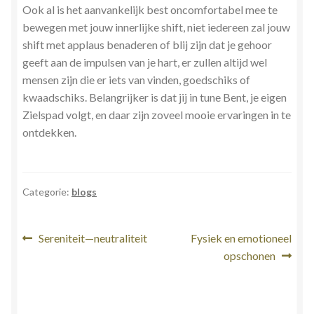
Ook al is het aanvankelijk best oncomfortabel mee te
bewegen met jouw innerlijke shift, niet iedereen zal jouw
shift met applaus benaderen of blij zijn dat je gehoor
geeft aan de impulsen van je hart, er zullen altijd wel
mensen zijn die er iets van vinden, goedschiks of
kwaadschiks. Belangrijker is dat jij in tune Bent, je eigen
Zielspad volgt, en daar zijn zoveel mooie ervaringen in te
ontdekken.
Categorie:
blogs
Bericht
Vorig
Volgend
Sereniteit—neutraliteit
Fysiek en emotioneel
bericht:
bericht:
opschonen
navigatie