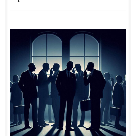
Herinner wie je werkelijk bent
Magische helende verhalen ©Mieke
Mijn account
Mindfulness en Hartcoherentie
Narcisme
Nieuw boek ‘Pareltjes in de Oceaan.’ Meditatieve haiku’s
in woord en beeld
Priesteressen van Isis- Hal der Zuilen
Privacybeleid