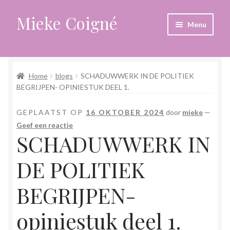
Mieke Coigné
Ga
Ga
Menu
door
naar
naar
de
Home
navigatie
inhoud
Home
blogs
SCHADUWWERK IN DE POLITIEK
Afrekenen
BEGRIJPEN- OPINIESTUK DEEL 1.
Algemene voorwaarden
GEPLAATST OP
16 OKTOBER 2024
door
mieke
—
Geef een reactie
Anders leven in een sterk veranderende tijd
SCHADUWWERK IN
Bewust omgaan met hoog gevoeligheid
DE POLITIEK
Blogs
BEGRIJPEN-
opiniestuk deel 1.
Contact