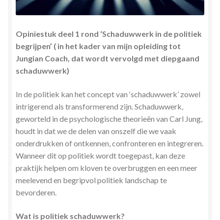
Stress en Burn-out Coaching
Opiniestuk deel 1 rond ‘Schaduwwerk in de politiek
Tarot
begrijpen’ ( in het kader van mijn opleiding tot
Jungian Coach, dat wordt vervolgd met diepgaand
Transactionele Analyse
schaduwwerk)
Verbinden en Transformeren met 17 Archeia en hun
In de politiek kan het concept van ‘schaduwwerk’ zowel
Tweelingvlam
intrigerend als transformerend zijn. Schaduwwerk,
geworteld in de psychologische theorieën van Carl Jung,
Webshop
houdt in dat we de delen van onszelf die we vaak
onderdrukken of ontkennen, confronteren en
integreren.
Wie ben ik
Wanneer dit op politiek wordt toegepast, kan deze
praktijk helpen om kloven te overbruggen en een meer
Winkel
meelevend en begripvol politiek landschap te
bevorderen.
Winkelwagen
Wat is politiek schaduwwerk?