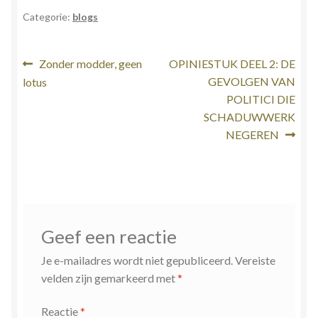
Categorie:
blogs
Bericht
Vorig
Volgend
Zonder modder, geen
OPINIESTUK DEEL 2: DE
bericht:
bericht:
GEVOLGEN VAN
lotus
navigatie
POLITICI DIE
SCHADUWWERK
NEGEREN
Geef een reactie
Je e-mailadres wordt niet gepubliceerd.
Vereiste
velden zijn gemarkeerd met
*
Reactie
*