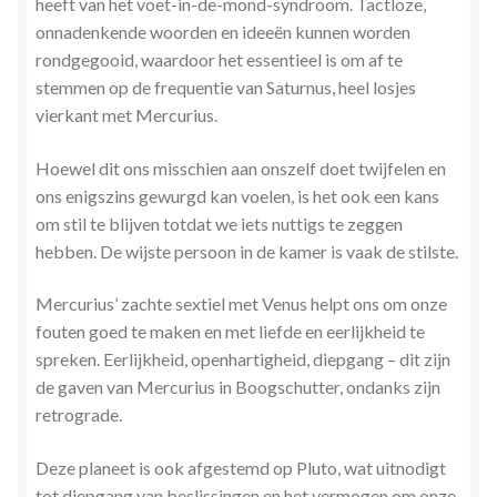
heeft van het voet-in-de-mond-syndroom. Tactloze,
onnadenkende woorden en ideeën kunnen worden
rondgegooid, waardoor het essentieel is om af te
stemmen op de frequentie van Saturnus, heel losjes
vierkant met Mercurius.
Hoewel dit ons misschien aan onszelf doet twijfelen en
ons enigszins gewurgd kan voelen, is het ook een kans
om stil te blijven totdat we iets nuttigs te zeggen
hebben. De wijste persoon in de kamer is vaak de stilste.
Mercurius’ zachte sextiel met Venus helpt ons om onze
fouten goed te maken en met liefde en eerlijkheid te
spreken. Eerlijkheid, openhartigheid, diepgang – dit zijn
de gaven van Mercurius in Boogschutter, ondanks zijn
retrograde.
Deze planeet is ook afgestemd op Pluto, wat uitnodigt
tot diepgang van beslissingen en het vermogen om onze