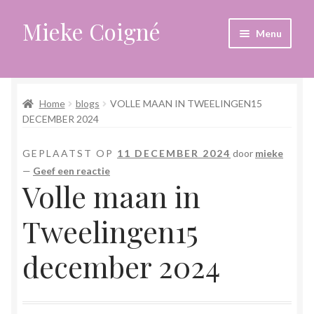
Mieke Coigné
Ga
Ga
Menu
door
naar
naar
de
Home
navigatie
inhoud
Home
blogs
VOLLE MAAN IN TWEELINGEN15
Afrekenen
DECEMBER 2024
Algemene voorwaarden
GEPLAATST OP
11 DECEMBER 2024
door
mieke
—
Geef een reactie
Anders leven in een sterk veranderende tijd
Volle maan in
Bewust omgaan met hoog gevoeligheid
Tweelingen15
Blogs
december 2024
Contact