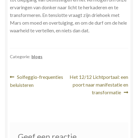
ervaringen van donker naar licht te herkaderen en te
transformeren. En tenslotte vraagt ​​zijn driehoek met
Mars om moed en overtuiging, en om de durf om de hele
waarheid te vertellen, en niets dan dat.
Categorie:
blogs
Bericht
Vorig
Volgend
Solfeggio-frequenties
Het 12/12 Lichtportaal: een
bericht:
bericht:
poort naar manifestatie en
beluisteren
navigatie
transformatie
Geef een reactie