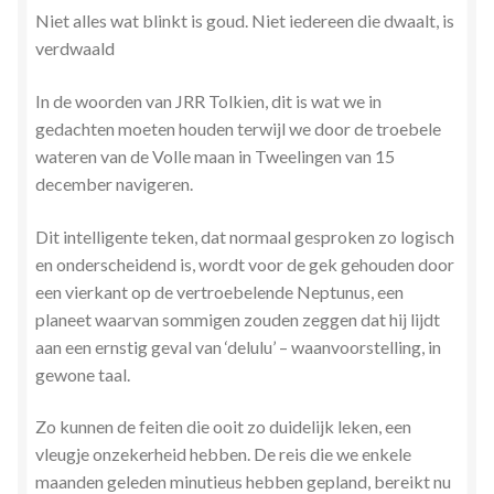
Niet alles wat blinkt is goud. Niet iedereen die dwaalt, is
Stress en Burn-out Coaching
verdwaald
Tarot
In de woorden van JRR Tolkien, dit is wat we in
gedachten moeten houden terwijl we door de troebele
Transactionele Analyse
wateren van de Volle maan in Tweelingen van 15
december navigeren.
Verbinden en Transformeren met 17 Archeia en hun
Tweelingvlam
Dit intelligente teken, dat normaal gesproken zo logisch
en onderscheidend is, wordt voor de gek gehouden door
Webshop
een vierkant op de vertroebelende Neptunus, een
planeet waarvan sommigen zouden zeggen dat hij lijdt
Wie ben ik
aan een ernstig geval van ‘delulu’ – waanvoorstelling, in
gewone taal.
Winkel
Zo kunnen de feiten die ooit zo duidelijk leken, een
vleugje onzekerheid hebben. De reis die we enkele
Winkelwagen
maanden geleden minutieus hebben gepland, bereikt nu