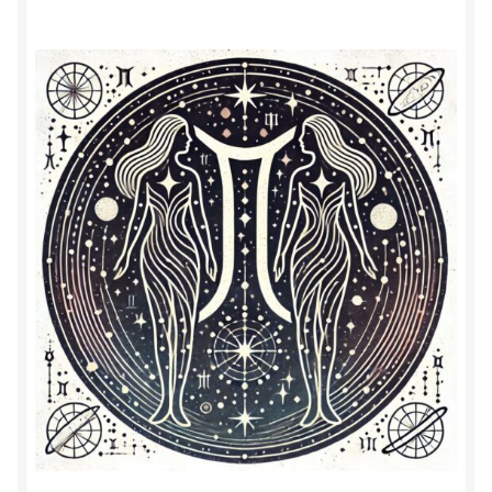
Herinner wie je werkelijk bent
Magische helende verhalen ©Mieke
Mijn account
Mindfulness en Hartcoherentie
Narcisme
Nieuw boek ‘Pareltjes in de Oceaan.’ Meditatieve haiku’s
in woord en beeld
Priesteressen van Isis- Hal der Zuilen
Privacybeleid