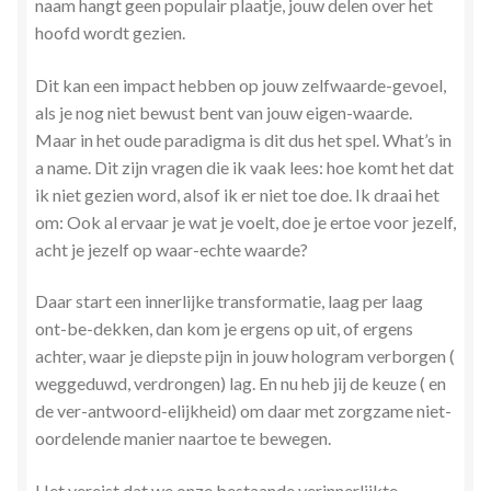
naam hangt geen populair plaatje, jouw delen over het
hoofd wordt gezien.
Dit kan een impact hebben op jouw zelfwaarde-gevoel,
als je nog niet bewust bent van jouw eigen-waarde.
Maar in het oude paradigma is dit dus het spel. What’s in
a name. Dit zijn vragen die ik vaak lees: hoe komt het dat
ik niet gezien word, alsof ik er niet toe doe. Ik draai het
om: Ook al ervaar je wat je voelt, doe je ertoe voor jezelf,
acht je jezelf op waar-echte waarde?
Daar start een innerlijke transformatie, laag per laag
ont-be-dekken, dan kom je ergens op uit, of ergens
achter, waar je diepste pijn in jouw hologram verborgen (
weggeduwd, verdrongen) lag. En nu heb jij de keuze ( en
de ver-antwoord-elijkheid) om daar met zorgzame niet-
oordelende manier naartoe te bewegen.
Het vereist dat we onze bestaande verinnerlijkte