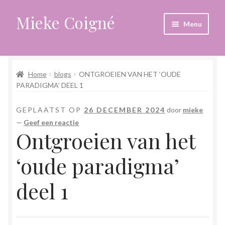
Mieke Coigné
Ga
Ga
Menu
door
naar
naar
de
Home
navigatie
inhoud
Home
blogs
ONTGROEIEN VAN HET ‘OUDE
Afrekenen
PARADIGMA’ DEEL 1
Algemene voorwaarden
GEPLAATST OP
26 DECEMBER 2024
door
mieke
—
Geef een reactie
Anders leven in een sterk veranderende tijd
Ontgroeien van het
Bewust omgaan met hoog gevoeligheid
‘oude paradigma’
Blogs
deel 1
Contact