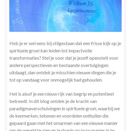
Stress en Burn-out Coaching
Tarot
Transactionele Analyse
Heb je er wel eens bij stilgestaan ​​dat een frisse kijk op je
spirituele groei kan leiden tot impactvolle
Verbinden en Transformeren met 17 Archeia en hun
transformaties? Stel je voor dat je jezelf openstelt voor
Tweelingvlam
andere perspectieven en bestaande overtuigingen
uitdaagt, dan ontdek je misschien nieuwe dingen die je
Webshop
tot op vandaag voor onmogelijk had gehouden.
Wie ben ik
Het is alsof je een nieuw rijk van begrip en potentieel
betreedt. In dit blog ontdek je de kracht van
Winkel
paradigmaverschuivingen in spirituele groei, waarbij we
de kenmerken, tekenen en voordelen onthullen die
Winkelwagen
gepaard gaan met het omarmen van een nieuwe manier
om de wereld te zien en je daarin op jouw manier in te