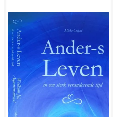
Herinner wie je werkelijk bent
Magische helende verhalen ©Mieke
Mijn account
Mindfulness en Hartcoherentie
Narcisme
Nieuw boek ‘Pareltjes in de Oceaan.’ Meditatieve haiku’s
in woord en beeld
Priesteressen van Isis- Hal der Zuilen
Privacybeleid