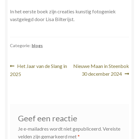
In het eerste boek zijn creaties kunstig fotogeniek
vastgelegd door Lisa Bilterijst.
Categorie:
blogs
Bericht
Vorig
Volgend
Het Jaar van de Slang in
Nieuwe Maan in Steenbok
bericht:
bericht:
30 december 2024
2025
navigatie
Geef een reactie
Je e-mailadres wordt niet gepubliceerd.
Vereiste
velden zijn gemarkeerd met
*