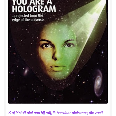
X of Y sluit niet aan bij mij, ik heb daar niets mee, die voelt