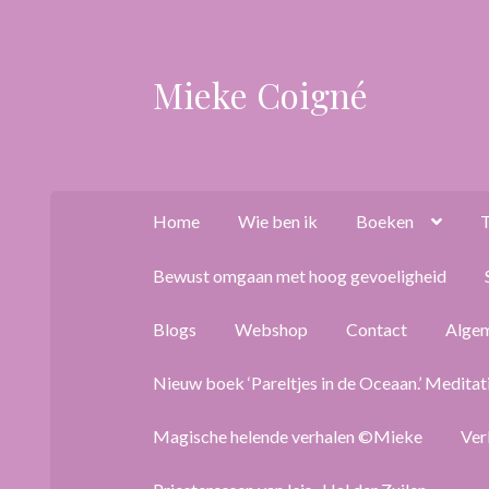
Mieke Coigné
Ga
Ga
door
naar
naar
de
navigatie
inhoud
Home
Wie ben ik
Boeken
T
Bewust omgaan met hoog gevoeligheid
Blogs
Webshop
Contact
Alge
Nieuw boek ‘Pareltjes in de Oceaan.’ Meditat
Magische helende verhalen ©Mieke
Ver