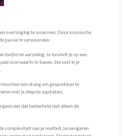
id en overtuiging te omarmen. Deze kosmische
lde passie te verwoorden.
an twijfel en aarzeling. Je bevindt je op een
​pad voorwaarts te banen. Sta vast in je
.
lt misschien een drang om gesprekken te
neren met je diepste aspiraties.
geet niet dat helderheid niet alleen de
complexiteit van je realiteit, te navigeren
je nog verder mag exploreren. Noem het gerust