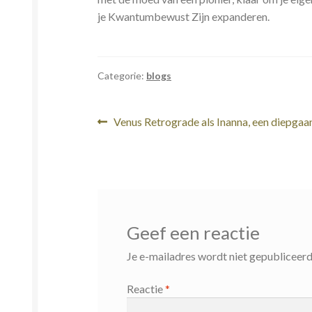
je Kwantumbewust Zijn expanderen.
Categorie:
blogs
Bericht
Vorig
Venus Retrograde als Inanna, een diepgaa
bericht:
navigatie
Geef een reactie
Je e-mailadres wordt niet gepubliceerd
Reactie
*