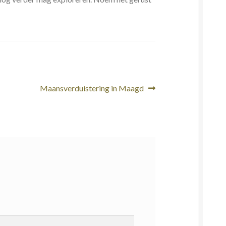
Volgend
Maansverduistering in Maagd
bericht: