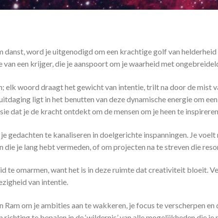
am danst, word je uitgenodigd om een ​​krachtige golf van helderhe
gie van een krijger, die je aanspoort om je waarheid met ongebreide
 elk woord draagt ​​het gewicht van intentie, trilt na door de mist v
uitdaging ligt in het benutten van deze dynamische energie om een ​
ssie dat je de kracht ontdekt om de mensen om je heen te inspireren
 je gedachten te kanaliseren in doelgerichte inspanningen. Je voe
 die je lang hebt vermeden, of om projecten na te streven die reso
te omarmen, want het is in deze ruimte dat creativiteit bloeit. Ver
zigheid van intentie.
Ram om je ambities aan te wakkeren, je focus te verscherpen en de 
n richting te bepalen in de ‘wildernis’ van alle mogelijkheden die 