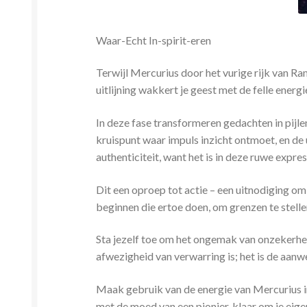
Waar-Echt In-spirit-eren
Terwijl Mercurius door het vurige rijk van R
uitlijning wakkert je geest met de felle ener
In
deze fase transformeren gedachten in pijlen;
kruispunt waar impuls inzicht ontmoet, en de 
authenticiteit, want het is in deze ruwe expre
Dit een oproep tot actie – een uitnodiging om
beginnen die ertoe doen, om grenzen te stellen
Sta jezelf toe om het ongemak van onzekerheid 
afwezigheid van verwarring is; het is de aanwe
Maak gebruik van de energie van Mercurius in 
met de moed van een pionier, klaar om je eige