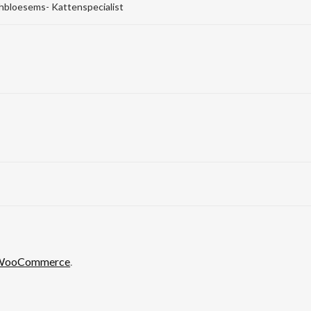
hbloesems- Kattenspecialist
& WooCommerce
.