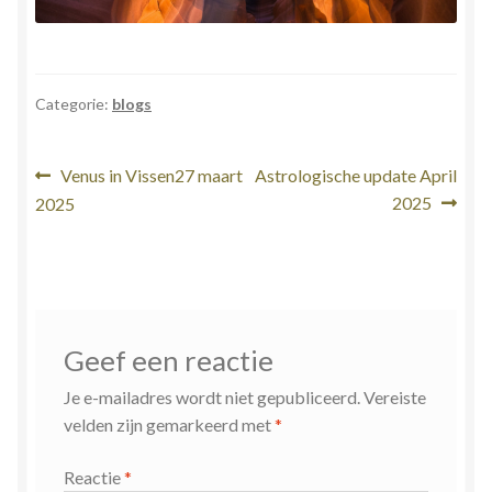
Categorie:
blogs
Bericht
Vorig
Volgend
Venus in Vissen27 maart
Astrologische update April
bericht:
bericht:
2025
2025
navigatie
Geef een reactie
Je e-mailadres wordt niet gepubliceerd.
Vereiste
velden zijn gemarkeerd met
*
Reactie
*