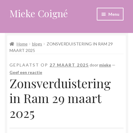
Mieke Coigné
Ga
Ga
Menu
door
naar
naar
de
Home
navigatie
inhoud
Home
blogs
ZONSVERDUISTERING IN RAM 29
Afrekenen
MAART 2025
Algemene voorwaarden
GEPLAATST OP
27 MAART 2025
door
mieke
—
Geef een reactie
Anders leven in een sterk veranderende tijd
Zonsverduistering
Bewust omgaan met hoog gevoeligheid
in Ram 29 maart
Blogs
2025
Contact