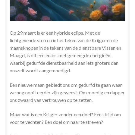
Stress en Burn-out Coaching
Tarot
Op 29 maart is er een hybride eclips. Met de
Transactionele Analyse
lichtgevende sterren in het teken van de Krijger en de
maansknopen in de tekens van de dienstbare Vissen en
Verbinden en Transformeren met 17 Archeia en hun
Maagd, is dit een eclips met gemengde energieën,
Tweelingvlam
waarbij gedurfde dienstbaarheid aan iets groters dan
onszelf wordt aangemoedigd.
Webshop
Een nieuwe maan gebiedt ons om gedurfd te gaan waar
we nog nooit eerder zijn geweest. Om moedig en dapper
Wie ben ik
ons zwaard van vertrouwen op te zetten.
Winkel
Maar wat is een Krijger zonder een doel? Een strijd om
voor te vechten? Een doel om naar te streven?
Winkelwagen