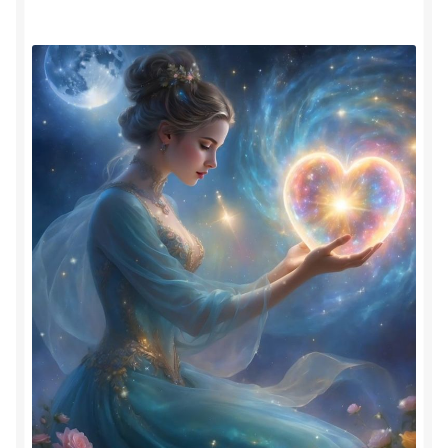
Herinner wie je werkelijk bent
Magische helende verhalen ©Mieke
Mijn account
Mindfulness en Hartcoherentie
Narcisme
Nieuw boek ‘Pareltjes in de Oceaan.’ Meditatieve haiku’s
in woord en beeld
Priesteressen van Isis- Hal der Zuilen
Privacybeleid