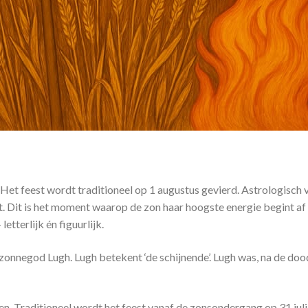
 feest wordt traditioneel op 1 augustus gevierd. Astrologisch v
ht. Dit is het moment waarop de zon haar hoogste energie begint af
tterlijk én figuurlijk.
zonnegod Lugh. Lugh betekent ‘de schijnende’. Lugh was, na de doo
en. Traditioneel wordt het feest vanaf de zonsondergang op 31 juli 