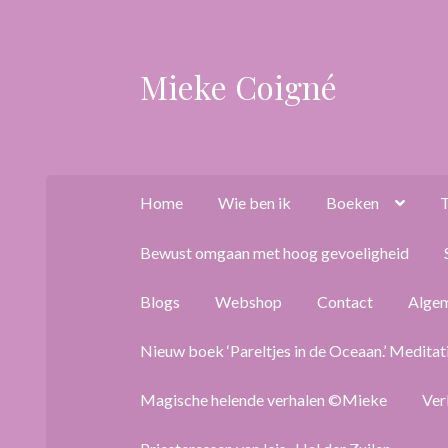
Mieke Coigné
Ga
Ga
door
naar
naar
de
navigatie
inhoud
Home
Wie ben ik
Boeken
T
Bewust omgaan met hoog gevoeligheid
Blogs
Webshop
Contact
Alge
Nieuw boek ‘Pareltjes in de Oceaan.’ Meditat
Magische helende verhalen ©Mieke
Ver