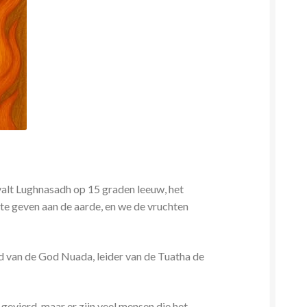
alt Lughnasadh op 15 graden leeuw, het
 te geven aan de aarde, en we de vruchten
d van de God Nuada, leider van de Tuatha de
gevierd, maar er zijn veel mensen die het