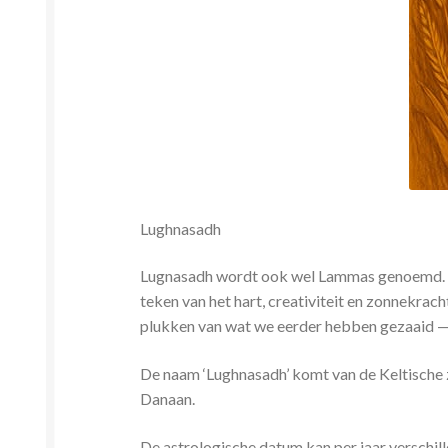
Lughnasadh
Lugnasadh wordt ook wel Lammas genoemd. Het
teken van het hart, creativiteit en zonnekrac
plukken van wat we eerder hebben gezaaid — le
De
naam ‘Lughnasadh’ komt van de Keltische 
Danaan.
De astrologische datum kan per jaar verschill