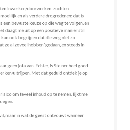
 laten inwerken/doorwerken, zuchten
te moeilijk en als verdere drogredenen: dat is
t is een bewuste keuze op die weg te volgen, en
et daagt me uit op een positieve manier stil
k kan ook begrijpen dat die weg niet zo
t ze al zoveel hebben ‘gedaan’, en steeds in
ar geen jota van’. Echter, is Steiner heel goed
nwerken/uitrijpen. Met dat geduld ontdek je op
 risico om teveel inhoud op te nemen, lijkt me
noegen.
o wil, maar in wat de geest ontvouwt wanneer