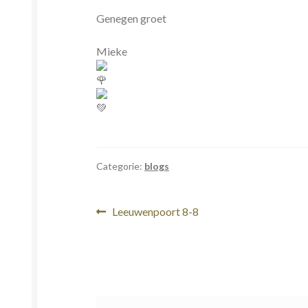
Genegen groet
Mieke
Categorie:
blogs
Bericht
Vorig
Leeuwenpoort 8-8
bericht:
navigatie