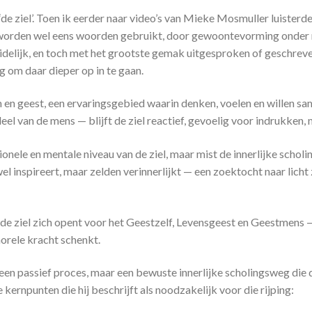
 ziel’. Toen ik eerder naar video’s van Mieke Mosmuller luisterde, 
iteit worden wel eens woorden gebruikt, door gewoontevorming onder
duidelijk, en toch met het grootste gemak uitgesproken of
geschreven
g om daar dieper op in te gaan.
aam en geest, een ervaringsgebied waarin denken, voelen en willen
el van de mens — blijft de ziel reactief, gevoelig voor indrukken,
nele en mentale niveau van de ziel, maar mist de innerlijke scholi
wel inspireert, maar zelden verinnerlijkt — een zoektocht naar lich
n de ziel zich opent voor het Geestzelf, Levensgeest en Geestmens 
morele kracht schenkt.
geen passief proces, maar een bewuste innerlijke scholingsweg die d
 kernpunten die hij beschrijft als noodzakelijk voor die rijping: