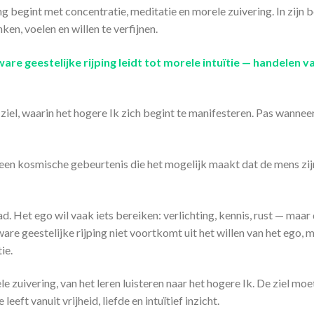
ng begint met concentratie, meditatie en morele zuivering. In zijn
ken, voelen en willen te verfijnen.
t ware geestelijke rijping leidt tot morele intuïtie — handelen va
ziel, waarin het hogere Ik zich begint te manifesteren. Pas wanneer
 een kosmische gebeurtenis die het mogelijk maakt dat de mens zi
. Het ego wil vaak iets bereiken: verlichting, kennis, rust — maar 
 ware geestelijke rijping niet voortkomt uit het willen van het ego, m
ie.
le zuivering, van het leren luisteren naar het hogere Ik. De ziel moe
eft vanuit vrijheid, liefde en intuïtief inzicht.