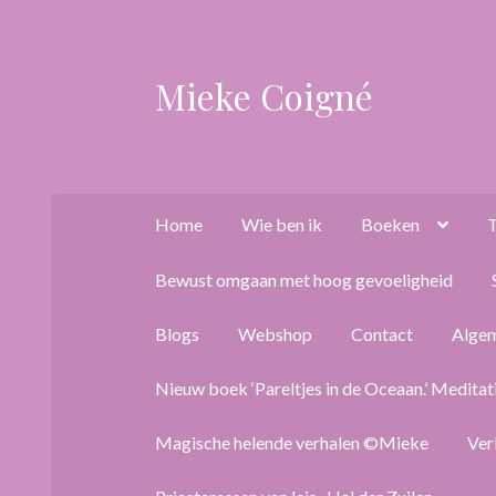
Mieke Coigné
Ga
Ga
door
naar
naar
de
navigatie
inhoud
Home
Wie ben ik
Boeken
T
Bewust omgaan met hoog gevoeligheid
Blogs
Webshop
Contact
Alge
Nieuw boek ‘Pareltjes in de Oceaan.’ Meditat
Magische helende verhalen ©Mieke
Ver