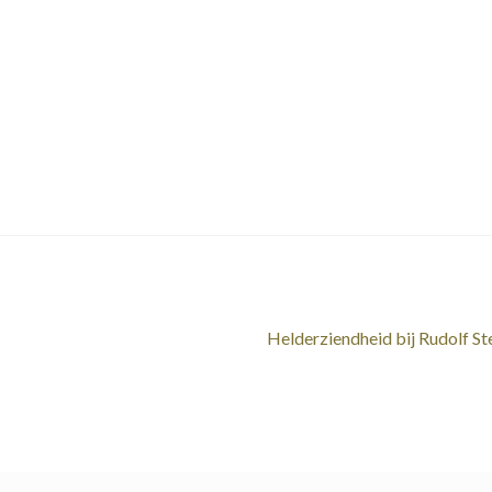
Volgend
Helderziendheid bij Rudolf St
bericht: