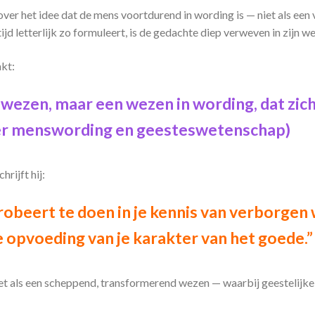
ver het idee dat de mens voortdurend in wording is — niet als een
tijd letterlijk zo formuleert, is de gedachte diep verweven in zijn we
akt:
 wezen, maar een wezen in wording, dat zic
ver menswording en geesteswetenschap)
hrijft hij:
robeert te doen in je kennis van verborgen
 opvoeding van je karakter van het goede.”
et als een scheppend, transformerend wezen — waarbij geestelijke 