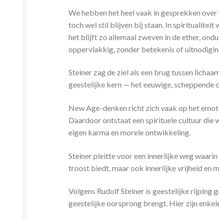
We hebben het heel vaak in gesprekken over ‘de
toch wel stil blijven bij staan. In spiritual
het blijft zo allemaal zweven in de ether, on
oppervlakkig, zonder betekenis of uitnodigin
Steiner zag de ziel als een brug tussen lich
geestelijke kern — het eeuwige, scheppende de
New Age-denken richt zich vaak op het emotio
Daardoor ontstaat een spirituele cultuur die 
eigen karma en morele ontwikkeling.
Steiner pleitte voor een innerlijke weg waari
troost biedt, maar ook innerlijke vrijheid en 
Volgens Rudolf Steiner is geestelijke rijping 
geestelijke oorsprong brengt. Hier zijn enkele