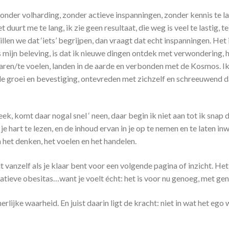
, zonder volharding, zonder actieve inspanningen, zonder kennis te
et duurt me te lang, ik zie geen resultaat, die weg is veel te lastig, 
illen we dat ‘iets’ begrijpen, dan vraagt dat echt inspanningen. He
is mijn beleving, is dat ik nieuwe dingen ontdek met verwondering, h
varen/te voelen, landen in de aarde en verbonden met de Kosmos. I
le groei en bevestiging, ontevreden met zichzelf en schreeuwend da
ek, komt daar nogal snel ‘ neen, daar begin ik niet aan tot ik snap da
 je hart te lezen, en de inhoud ervan in je op te nemen en te laten i
n het denken, het voelen en het handelen.
t vanzelf als je klaar bent voor een volgende pagina of inzicht. Het
rmatieve obesitas…want je voelt écht: het is voor nu genoeg, met ge
rlijke waarheid. En juist daarin ligt de kracht: niet in wat het eg