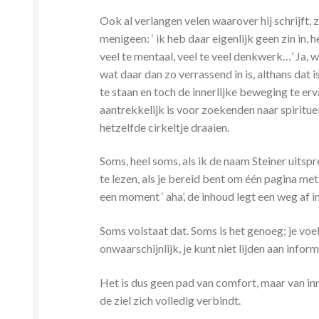
Ook al verlangen velen waarover hij schrijft
menigeen: ‘ ik heb daar eigenlijk geen zin in, h
veel te mentaal, veel te veel denkwerk…’ Ja, w
wat daar dan zo verrassend in is, althans dat 
te staan en toch de innerlijke beweging te er
aantrekkelijk is voor zoekenden naar spiritue
hetzelfde cirkeltje draaien.
Soms, heel soms, als ik de naam Steiner uitspre
te lezen, als je bereid bent om één pagina met
een moment ‘ aha’, de inhoud legt een weg af i
Soms volstaat dat. Soms is het genoeg; je voel
onwaarschijnlijk, je kunt niet lijden aan info
Het is dus geen pad van comfort, maar van inne
de ziel zich volledig verbindt.