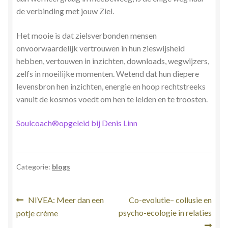
de verbinding met jouw Ziel.
Het mooie is dat zielsverbonden mensen
onvoorwaardelijk vertrouwen in hun zieswijsheid
hebben, vertouwen in inzichten, downloads, wegwijzers,
zelfs in moeilijke momenten. Wetend dat hun diepere
levensbron hen inzichten, energie en hoop rechtstreeks
vanuit de kosmos voedt om hen te leiden en te troosten.
Soulcoach®opgeleid bij Denis Linn
Categorie:
blogs
Bericht
Vorig
Volgend
NIVEA: Meer dan een
Co-evolutie– collusie en
bericht:
bericht:
psycho-ecologie in relaties
potje crème
navigatie