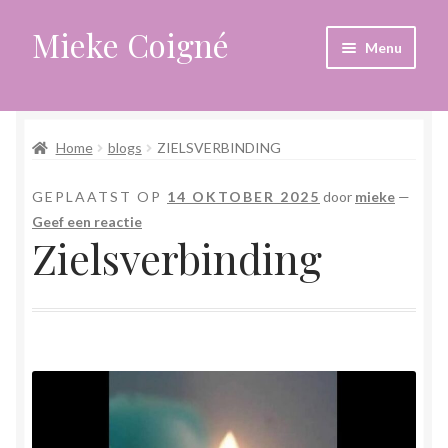
Mieke Coigné
Ga
Ga
Menu
door
naar
naar
de
Home
navigatie
inhoud
Home
blogs
ZIELSVERBINDING
Afrekenen
GEPLAATST OP
14 OKTOBER 2025
door
mieke
—
Algemene voorwaarden
Geef een reactie
Zielsverbinding
Anders leven in een sterk veranderende tijd
Bewust omgaan met hoog gevoeligheid
Blogs
Contact