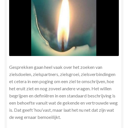
Herinner wie je werkelijk bent
Magische helende verhalen ©Mieke
Mijn account
Mindfulness en Hartcoherentie
Narcisme
Gesprekken gaan heel vaak over het zoeken van
zielsdoelen, zielspartners, zielsgroei, zielsverbindingen
Nieuw boek ‘Pareltjes in de Oceaan.’ Meditatieve haiku’s
et cetera in een poging om een ziel te omschrijven, hoe
in woord en beeld
het eruit ziet en nog zoveel andere vragen. Het willen
begrijpen en definiëren in een standaard beschrijving is
een behoefte vanuit wat de gekende en vertrouwde weg
Priesteressen van Isis- Hal der Zuilen
is. Dat geeft ‘hou’vast, maar laat het nu net dat zijn wat
de weg ernaar bemoeilijkt.
Privacybeleid