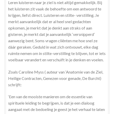
Leren luisteren naar je ziel is niet altijd gemakkelijk. Bij
Stress en Burn-out Coaching
het luisteren zit vaak de behoefte om een antwoord te
krijgen, liefst direct. Luisteren en stilte- verstilling. Je
Tarot
merkt aanvankelijk dat er al heel snel gedachten
opkomen, je merkt dat je denkt aan straks of aan
Transactionele Analyse
gisteren, je merkt dat je aanvankelijk ‘versnipperd’
aanwezig bent. Soms vragen cliënten me hoe snel ze
Verbinden en Transformeren met 17 Archeia en hun
dààr geraken. Geduld in wat zich ontvouwt, elke dag
Tweelingvlam
ruimte nemen om in stilte-verstilling te blijven, tot er iets
voelbaar verandert en verschuift in je denken en voelen.
Webshop
Zoals Caroline Myss ( auteur van ‘Anatomie van de Ziel,
Heilige Contracten, Genezen voor genade, De Burcht)
Wie ben ik
schrijft:
Winkel
‘Een van de mooiste manieren om de essentie van
spirituele leiding te begrijpen, is dat je een dialoog
Winkelwagen
aangaat met de bedoeling je geest je het verhaal te laten