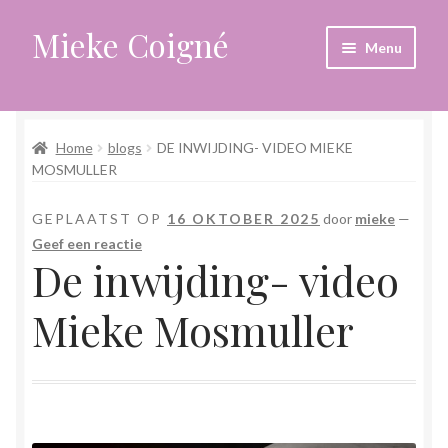
Mieke Coigné
Ga
Ga
Menu
door
naar
naar
de
Home
navigatie
inhoud
Home
blogs
DE INWIJDING- VIDEO MIEKE
Afrekenen
MOSMULLER
Algemene voorwaarden
GEPLAATST OP
16 OKTOBER 2025
door
mieke
—
Geef een reactie
Anders leven in een sterk veranderende tijd
De inwijding- video
Bewust omgaan met hoog gevoeligheid
Mieke Mosmuller
Blogs
Contact