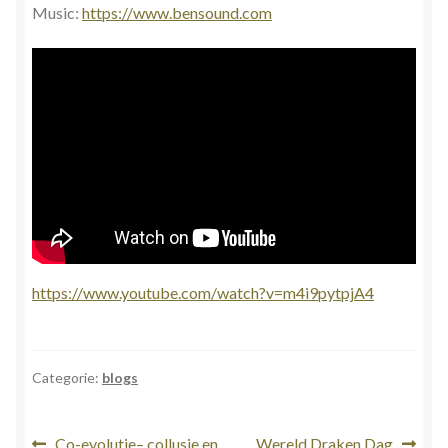
Music:
https://www.bensound.com
https://www.youtube.com/watch?v=m4i9pytpjA4
Categorie:
blogs
Vorig
Volgend
Co-evolutie– collusie en
Wereld Draken Dag