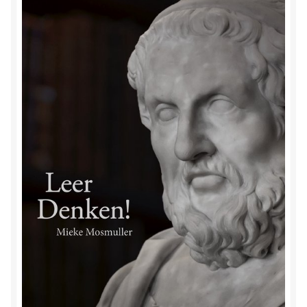
Herinner wie je werkelijk bent
Magische helende verhalen ©Mieke
Mijn account
Mindfulness en Hartcoherentie
Narcisme
Nieuw boek ‘Pareltjes in de Oceaan.’ Meditatieve haiku’s
in woord en beeld
Priesteressen van Isis- Hal der Zuilen
Privacybeleid