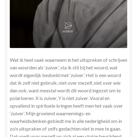
Stress en Burn-out Coaching
Tarot
Transactionele Analyse
Verbinden en Transformeren met 17 Archeia en hun
Wat ik heel vaak waarneem in het uitspreken of schrijven
Tweelingvlam
van woorden als ‘zuiver’, sta ik stil bij het woord, wat
wordt eigenlijk bedoeld met ‘zuiver’. Het is een woord
Webshop
dat ik zelf niet gebruik, niet over mezelf, niet over wie
dan ook, want meestal wordt dit woord ingezet om te
Wie ben ik
polariseren: X is zuiver, Y is niet zuiver. Vooral en
opvallend in spirituele kringen heeft men het vaak over
Winkel
‘zuiver’. Mijn groeiend waarnemings-en
waarheidsdenken gebiedt me in alle nederigheid om in
Winkelwagen
zo’n uitspraken of zelfs gedachten niet in mee te gaan.
Dat voelt voor mezelf op zich al een stukje bevrijdend.