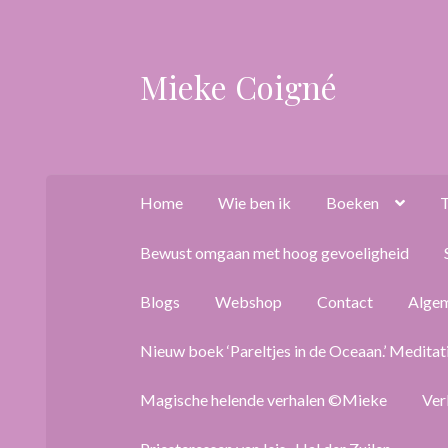
Mieke Coigné
Ga
Ga
door
naar
naar
de
navigatie
inhoud
Home
Wie ben ik
Boeken
T
Bewust omgaan met hoog gevoeligheid
Blogs
Webshop
Contact
Alge
Nieuw boek ‘Pareltjes in de Oceaan.’ Meditat
Magische helende verhalen ©Mieke
Ver