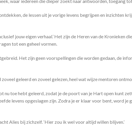
liotheek, waar iedereen die dieper zoekt naar antwoorden, toegang tot
el ontdekken, de lessen uit je vorige levens begrijpen en inzichten kr
nclusief jouw eigen verhaal.’ Het zijn de Heren van de Kronieken die
vragen tot een geheel vormen.
tgebreid. Het zijn geen voorspellingen die worden gedaan, de info
al zoveel geleerd en zoveel gelezen, heel wat wijze mentoren ontmo
je tot nu toe hebt geleerd, zodat je de poort van je Hart open kunt ze
leefde levens opgeslagen zijn. Zodra je er klaar voor bent, word je
cht Alies bij zichzelf. ‘Hier zou ik wel voor altijd willen blijven.’