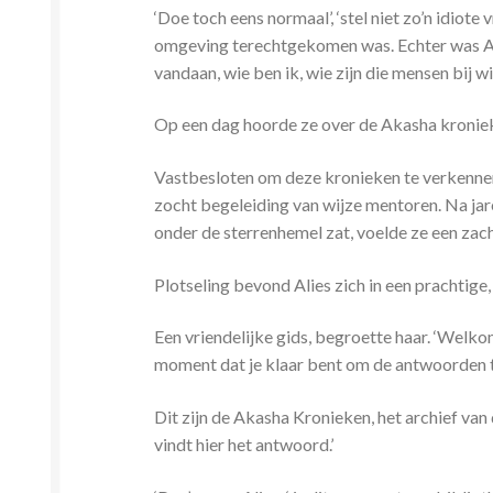
‘Doe toch eens normaal’, ‘stel niet zo’n idiote
omgeving terechtgekomen was. Echter was Ali
vandaan, wie ben ik, wie zijn die mensen bij wi
Op een dag hoorde ze over de Akasha kronieke
Vastbesloten om deze kronieken te verkennen,
zocht begeleiding van wijze mentoren. Na jare
onder de sterrenhemel zat, voelde ze een zac
Plotseling bevond Alies zich in een prachtige
Een vriendelijke gids, begroette haar. ‘Welkom
moment dat je klaar bent om de antwoorden t
Dit zijn de Akasha Kronieken, het archief van 
vindt hier het antwoord.’