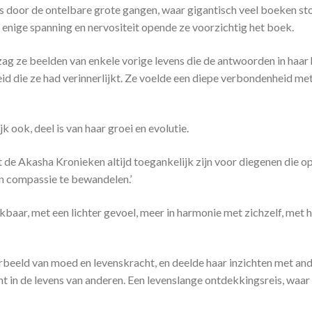
door de ontelbare grote gangen, waar gigantisch veel boeken ston
enige spanning en nervositeit opende ze voorzichtig het boek.
, zag ze beelden van enkele vorige levens die de antwoorden in haar
id die ze had verinnerlijkt. Ze voelde een diepe verbondenheid met
k ook, deel is van haar groei en evolutie.
at de Akasha Kronieken altijd toegankelijk zijn voor diegenen die 
en compassie te bewandelen.’
nkbaar, met een lichter gevoel, meer in harmonie met zichzelf, met 
beeld van moed en levenskracht, en deelde haar inzichten met andere
t in de levens van anderen. Een levenslange ontdekkingsreis, waar he