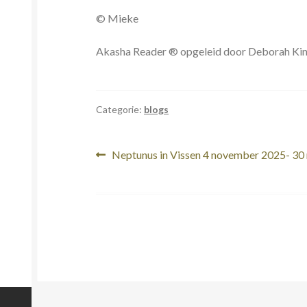
© Mieke
Akasha Reader ® opgeleid door Deborah Ki
Categorie:
blogs
Bericht
Vorig
Neptunus in Vissen 4 november 2025- 30
bericht:
navigatie