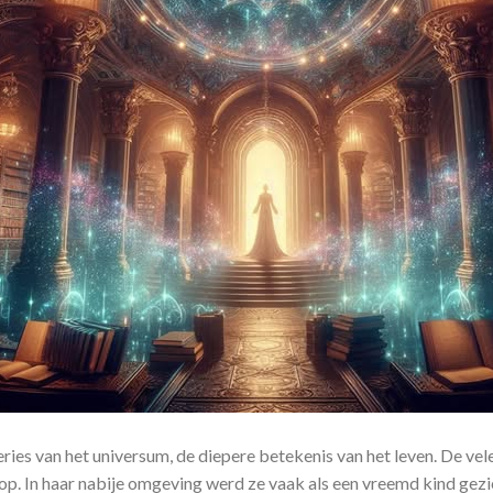
ries van het universum, de diepere betekenis van het leven. De vele
op. In haar nabije omgeving werd ze vaak als een vreemd kind gez