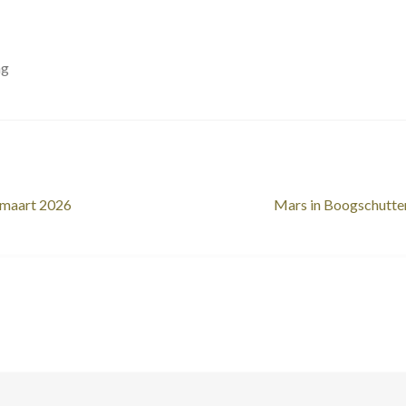
ng
Volgend
 maart 2026
Mars in Boogschutte
bericht: