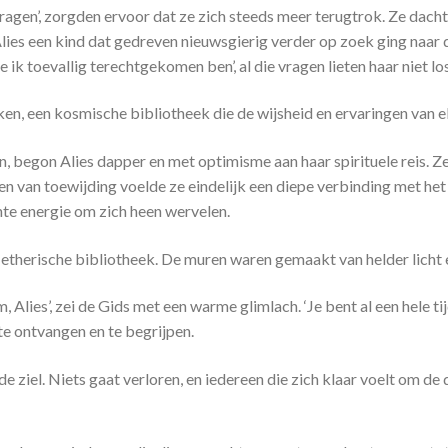
 vragen’, zorgden ervoor dat ze zich steeds meer terugtrok. Ze dacht 
es een kind dat gedreven nieuwsgierig verder op zoek ging naar 
e ik toevallig terechtgekomen ben’, al die vragen lieten haar niet los
n, een kosmische bibliotheek die de wijsheid en ervaringen van elk
 begon Alies dapper en met optimisme aan haar spirituele reis. Ze
n van toewijding voelde ze eindelijk een diepe verbinding met het 
hte energie om zich heen wervelen.
, etherische bibliotheek. De muren waren gemaakt van helder licht 
, Alies’, zei de Gids met een warme glimlach. ‘Je bent al een hele t
e ontvangen en te begrijpen.
de ziel. Niets gaat verloren, en iedereen die zich klaar voelt om de 