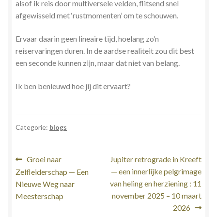
alsof ik reis door multiversele velden, flitsend snel
afgewisseld met ‘rustmomenten’ om te schouwen.
Ervaar daarin geen lineaire tijd, hoelang zo’n
reiservaringen duren. In de aardse realiteit zou dit best
een seconde kunnen zijn, maar dat niet van belang.
Ik ben benieuwd hoe jij dit ervaart?
Categorie:
blogs
Bericht
Vorig
Volgend
Groei naar
Jupiter retrograde in Kreeft
bericht:
bericht:
— een innerlijke pelgrimage
Zelfleiderschap — Een
navigatie
van heling en herziening : 11
Nieuwe Weg naar
november 2025 – 10 maart
Meesterschap
2026