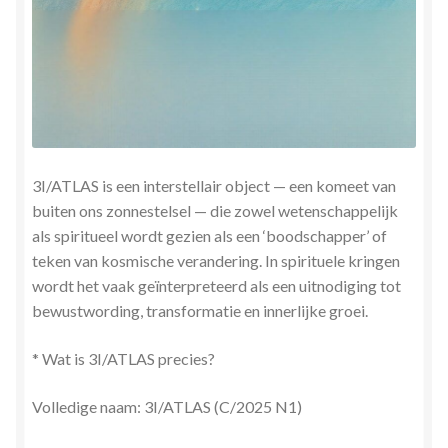
Stress en Burn-out Coaching
Tarot
Transactionele Analyse
Verbinden en Transformeren met 17 Archeia en hun
3I/ATLAS is een interstellair object — een komeet van
Tweelingvlam
buiten ons zonnestelsel — die zowel wetenschappelijk
als spiritueel wordt gezien als een ‘boodschapper’ of
Webshop
teken van kosmische verandering. In spirituele kringen
wordt het vaak geïnterpreteerd als een uitnodiging tot
Wie ben ik
bewustwording, transformatie en innerlijke groei.
* Wat is 3I/ATLAS precies?
Winkel
Volledige naam: 3I/ATLAS (C/2025 N1)
Winkelwagen