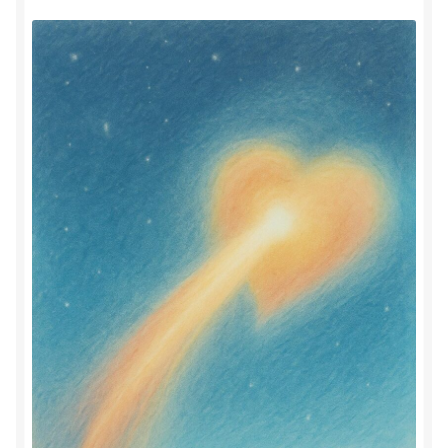
Herinner wie je werkelijk bent
Magische helende verhalen ©Mieke
Mijn account
Mindfulness en Hartcoherentie
Narcisme
Nieuw boek ‘Pareltjes in de Oceaan.’ Meditatieve haiku’s
in woord en beeld
Priesteressen van Isis- Hal der Zuilen
Privacybeleid