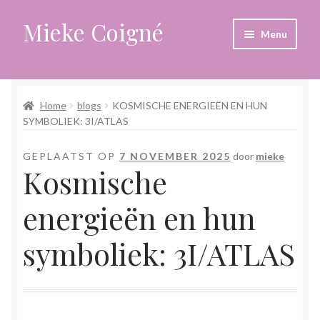
Mieke Coigné
Ga
Ga
Menu
door
naar
naar
de
Home
navigatie
inhoud
Home
blogs
KOSMISCHE ENERGIEËN EN HUN
Afrekenen
SYMBOLIEK: 3I/ATLAS
Algemene voorwaarden
GEPLAATST OP
7 NOVEMBER 2025
door
mieke
Kosmische
Anders leven in een sterk veranderende tijd
energieën en hun
Bewust omgaan met hoog gevoeligheid
symboliek: 3I/ATLAS
Blogs
Contact