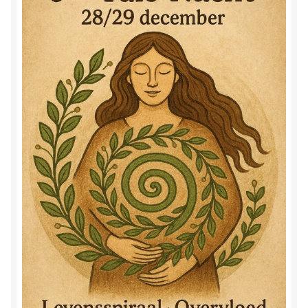
Herinner wie je werkelijk bent
Magische helende verhalen ©Mieke
Mijn account
Mindfulness en Hartcoherentie
Narcisme
Nieuw boek ‘Pareltjes in de Oceaan.’ Meditatieve haiku’s
in woord en beeld
Priesteressen van Isis- Hal der Zuilen
Privacybeleid