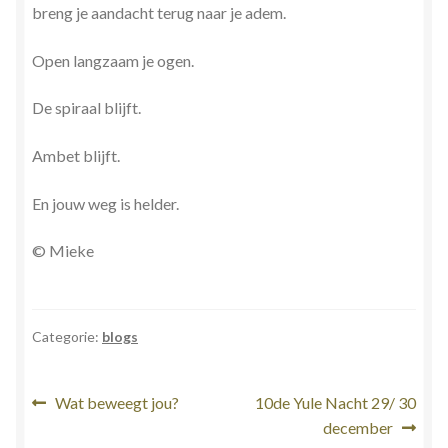
breng je aandacht terug naar je adem.
Open langzaam je ogen.
De spiraal blijft.
Ambet blijft.
En jouw weg is helder.
© Mieke
Categorie:
blogs
Bericht
Vorig
Volgend
Wat beweegt jou?
10de Yule Nacht 29/ 30
bericht:
bericht:
december
navigatie