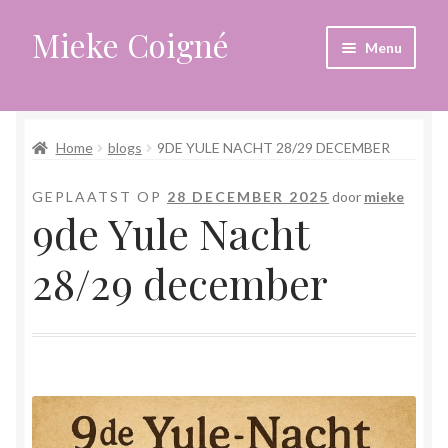
Mieke Coigné
Ga
Ga
Menu
door
naar
naar
de
Home
navigatie
inhoud
Home
blogs
9DE YULE NACHT 28/29 DECEMBER
Afrekenen
GEPLAATST OP
28 DECEMBER 2025
door
mieke
Algemene voorwaarden
9de Yule Nacht
Anders leven in een sterk veranderende tijd
28/29 december
Bewust omgaan met hoog gevoeligheid
Blogs
Contact