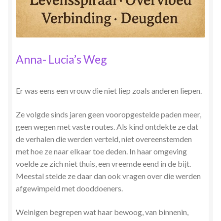
Stress en Burn-out Coaching
Tarot
Anna- Lucia’s Weg
Transactionele Analyse
Verbinden en Transformeren met 17 Archeia en hun
Er was eens een vrouw die niet liep zoals anderen liepen.
Tweelingvlam
Ze volgde sinds jaren geen vooropgestelde paden meer,
geen wegen met vaste routes. Als kind ontdekte ze dat
Webshop
de verhalen die werden verteld, niet overeenstemden
met hoe ze naar elkaar toe deden. In haar omgeving
Wie ben ik
voelde ze zich niet thuis, een vreemde eend in de bijt.
Meestal stelde ze daar dan ook vragen over die werden
Winkel
afgewimpeld met dooddoeners.
Winkelwagen
Weinigen begrepen wat haar bewoog, van binnenin,