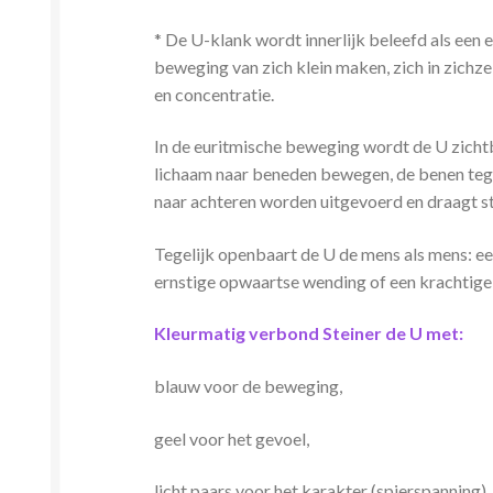
* De U-klank wordt innerlijk beleefd als een e
beweging van zich klein maken, zich in zichze
en concentratie.
In de euritmische beweging wordt de U zichtb
lichaam naar beneden bewegen, de benen tege
naar achteren worden uitgevoerd en draagt st
Tegelijk openbaart de U de mens als mens: ee
ernstige opwaartse wending of een krachtige a
Kleurmatig verbond Steiner de U met:
blauw voor de beweging,
geel voor het gevoel,
licht paars voor het karakter (spierspanning).