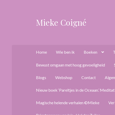
Mieke Coigné
Ga
Ga
door
naar
naar
de
navigatie
inhoud
Home
Wie ben ik
Boeken
T
Bewust omgaan met hoog gevoeligheid
Blogs
Webshop
Contact
Alge
Nieuw boek ‘Pareltjes in de Oceaan.’ Meditat
Magische helende verhalen ©Mieke
Ver