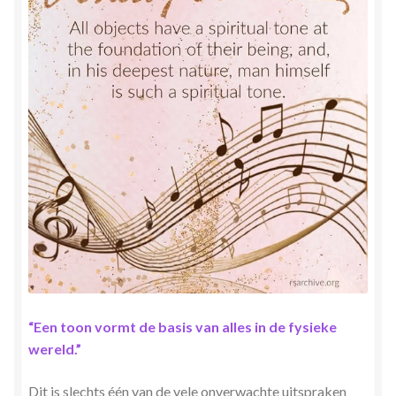
Herinner wie je werkelijk bent
Magische helende verhalen ©Mieke
Mijn account
Mindfulness en Hartcoherentie
Narcisme
Nieuw boek ‘Pareltjes in de Oceaan.’ Meditatieve haiku’s
in woord en beeld
Priesteressen van Isis- Hal der Zuilen
“Een toon vormt de basis van alles in de fysieke
wereld.”
Privacybeleid
Dit is slechts één van de vele onverwachte uitspraken