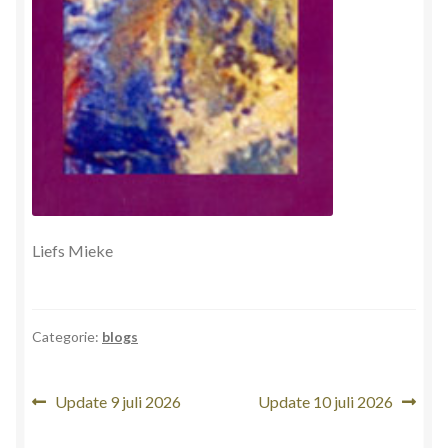
Liefs Mieke
Categorie:
blogs
Bericht
Vorig
Volgend
Update 9 juli 2026
Update 10 juli 2026
bericht:
bericht:
navigatie