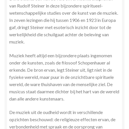
van Rudolf Steiner in deze bijzondere spiritueel-
Stress en Burn-out Coaching
wetenschappelijke studies over de kunst van de muziek.
In zeven lezingen die hij tussen 1906 en 1923 in Europa
Tarot
gaf, dringt Steiner met esoterisch inzicht door tot de
werkelijkheid die schuilgaat achter de beleving van
Transactionele Analyse
muziek.
Verbinden en Transformeren met 17 Archeia en hun
Muziek heeft altijd een bijzondere plaats ingenomen
Tweelingvlam
onder de kunsten, zoals de filosoof Schopenhauer al
erkende. De bron ervan, legt Steiner uit, ligt niet in de
Webshop
fysieke wereld, maar puur in de onzichtbare spirituele
wereld, de ware thuishaven van de menselijke ziel. De
Wie ben ik
musicus staat daarmee dichter bij het hart van de wereld
dan alle andere kunstenaars.
Winkel
De muziek uit de oudheid wordt in verschillende
opzichten beschouwd: de religieuze effecten ervan, de
Winkelwagen
verbondenheid met spraak en de oorsprong van