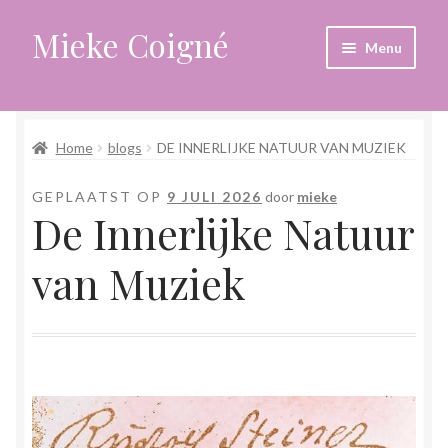
Mieke Coigné
Ga
Ga
Menu
door
naar
naar
de
Home
navigatie
inhoud
Home
blogs
DE INNERLIJKE NATUUR VAN MUZIEK
Afrekenen
GEPLAATST OP
9 JULI 2026
door
mieke
Algemene voorwaarden
De Innerlijke Natuur
Anders leven in een sterk veranderende tijd
van Muziek
Bewust omgaan met hoog gevoeligheid
Blogs
Contact