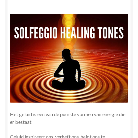
Herinner wie je werkelijk bent
Magische helende verhalen ©Mieke
Mijn account
Mindfulness en Hartcoherentie
Narcisme
Nieuw boek ‘Pareltjes in de Oceaan.’ Meditatieve haiku’s
in woord en beeld
Priesteressen van Isis- Hal der Zuilen
Het geluid is een van de puurste vormen van energie die
er bestaat.
Privacybeleid
Geluid inspireert ons, verheft ons, helpt ons te