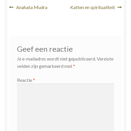
Bericht
Vorig
Volgend
Anahata Mudra
Katten en spiritualiteit
bericht:
bericht:
navigatie
Geef een reactie
Je e-mailadres wordt niet gepubliceerd.
Vereiste
velden zijn gemarkeerd met
*
Reactie
*