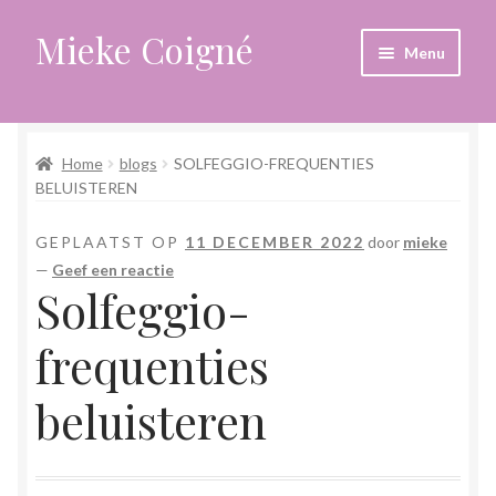
Mieke Coigné
Ga
Ga
Menu
door
naar
naar
de
Home
navigatie
inhoud
Home
blogs
SOLFEGGIO-FREQUENTIES
Afrekenen
BELUISTEREN
Algemene voorwaarden
GEPLAATST OP
11 DECEMBER 2022
door
mieke
—
Geef een reactie
Anders leven in een sterk veranderende tijd
Solfeggio-
Bewust omgaan met hoog gevoeligheid
frequenties
Blogs
beluisteren
Contact