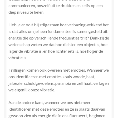
Stress en Burn-out Coaching
communiceren, onszelf uit te drukken en zelfs op een
diep niveau te helen.
Tarot
Heb
je er ooit bij stilgestaan hoe verbazingwekkend het
is dat alles om je heen fundamenteel is samengesteld uit
Transactionele Analyse
energie die op verschillende frequenties trilt? Dankzij de
wetenschap weten we dat hoe dichter een object is, hoe
Verbinden en Transformeren met 17 Archeia en hun
lager de vibratie is, en hoe lichter iets is, hoe hoger de
Tweelingvlam
vibratie is.
Webshop
Trillingen komen ook overeen met emoties. Wanneer we
ons identificeren met emoties zoals woede, haat,
Wie ben ik
jaloezie, schuldgevoelens, paranoia en zelfhaat, verlagen
we eigenlijk onze vibratie.
Winkel
Aan de andere kant, wanneer we ons niet meer
identificeren met deze emoties en ze in plaats daarvan
Winkelwagen
gewoon zien als energie die in ons fluctueert, beginnen