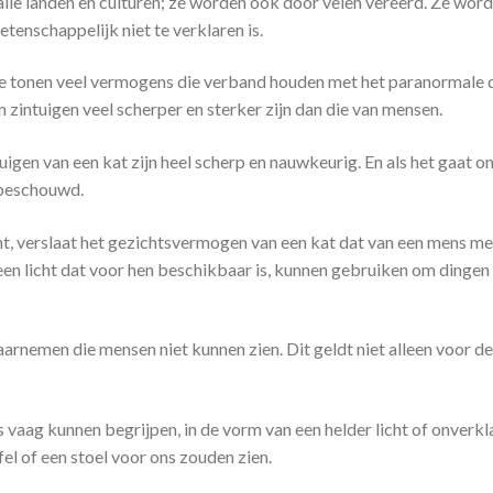
in alle landen en culturen; ze worden ook door velen vereerd. Ze w
enschappelijk niet te verklaren is.
 tonen veel vermogens die verband houden met het paranormale d
zintuigen veel scherper en sterker zijn dan die van mensen.
uigen van een kat zijn heel scherp en nauwkeurig. En als het gaat
 beschouwd.
, verslaat het gezichtsvermogen van een kat dat van een mens met
een licht dat voor hen beschikbaar is, kunnen gebruiken om dingen 
arnemen die mensen niet kunnen zien. Dit geldt niet alleen voor d
s vaag kunnen begrijpen, in de vorm van een helder licht of onver
el of een stoel voor ons zouden zien.