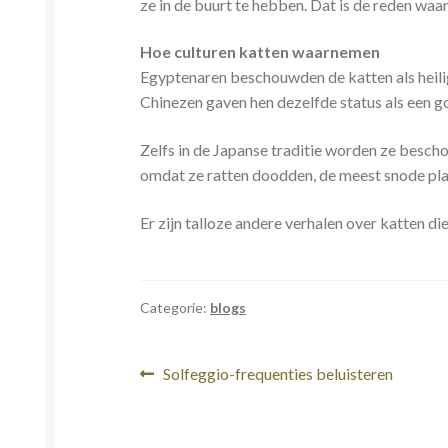
ze in de buurt te hebben. Dat is de reden w
Hoe culturen katten waarnemen
Egyptenaren beschouwden de katten als heilig
Chinezen gaven hen dezelfde status als een g
Zelfs in de Japanse traditie worden ze besc
omdat ze ratten doodden, de meest snode pla
Er zijn talloze andere verhalen over katten d
Categorie:
blogs
Bericht
Vorig
Solfeggio-frequenties beluisteren
bericht:
navigatie