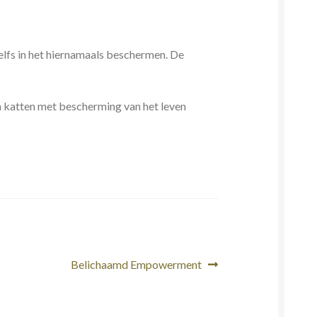
elfs in het hiernamaals beschermen. De
n katten met bescherming van het leven
Volgend
Belichaamd Empowerment
bericht: