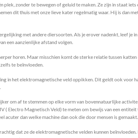
plek, zonder te bewegen of geluid te maken. Ze zijn in staat iets o
n dit thuis met onze lieve kater regelmatig waar. Hij is dan met ni
rgelijking met andere diersoorten. Als je erover nadenkt, leef je i
an een aanzienlijke afstand volgen.
erper horen. Maar misschien komt de sterke relatie tussen katte
zelfs te beïnvloeden.
ing in het elektromagnetische veld oppikken. Dit geldt ook voor 
.
ker om af te stemmen op elke vorm van bovennatuurlijke activitei
( Electro Magnetisch Veld) te meten om bewijs van een entiteit
el acuter dan welke machine dan ook die door mensen is gemaakt
o krachtig dat ze de elektromagnetische velden kunnen beïnvloeden