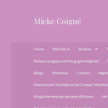
Mieke Coigné
Ga
Ga
door
naar
naar
de
navigatie
inhoud
Home
Wie ben ik
Boeken
T
Bewust omgaan met hoog gevoeligheid
Blogs
Webshop
Contact
Alge
Nieuw boek ‘Pareltjes in de Oceaan.’ Meditat
Magische helende verhalen ©Mieke
Ver