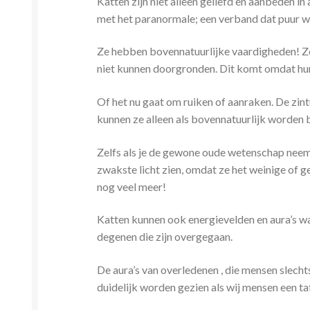
Katten zijn niet alleen geliefd en aanbeden 
met het paranormale; een verband dat puur wet
Ze hebben bovennatuurlijke vaardigheden! Ze
niet kunnen doorgronden. Dit komt omdat hun 
Of het nu gaat om ruiken of aanraken. De zint
kunnen ze alleen als bovennatuurlijk worden
Zelfs als je de gewone oude wetenschap neemt
zwakste licht zien, omdat ze het weinige of g
nog veel meer!
Katten kunnen ook energievelden en aura’s wa
degenen die zijn overgegaan.
De aura’s van overledenen , die mensen slecht
duidelijk worden gezien als wij mensen een taf