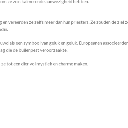
aarom ze zo’n kalmerende aanwezigheid hebben.
 en vereerden ze zelfs meer dan hun priesters. Ze zouden de ziel z
odin.
houwd als een symbool van geluk en geluk. Europeanen associeerde
ag die de builenpest veroorzaakte.
ie ze tot een dier vol mystiek en charme maken.