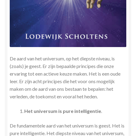
Stress en Burn-out Coaching
Tarot
Transactionele Analyse
Verbinden en Transformeren met 17 Archeia en hun
De aard van het universum, op het diepste niveau, is
Tweelingvlam
(zoals) je geest. Er zijn bepaalde principes die onze
ervaring tot een actieve keuze maken. Het is een oude
Webshop
leer. Er zijn acht principes die het voor ons mogelijk
maken om de aard van ons bestaan te bepalen: het
Wie ben ik
verleden, de toekomst en vooral het heden.
Winkel
Het universum is pure intelligentie
.
De fundamentele aard van het universum is geest. Het is
Winkelwagen
pure intelligentie. Het diepste niveau van het universum,