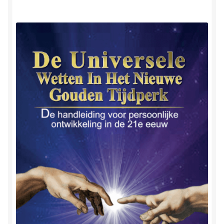
Herinner wie je werkelijk bent
Magische helende verhalen ©Mieke
Mijn account
Mindfulness en Hartcoherentie
Narcisme
Nieuw boek ‘Pareltjes in de Oceaan.’ Meditatieve haiku’s
in woord en beeld
Priesteressen van Isis- Hal der Zuilen
Privacybeleid