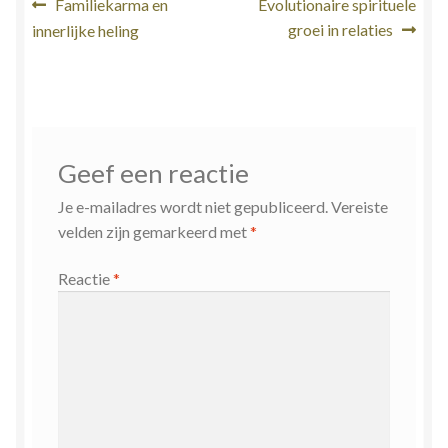
Bericht
Vorig
Volgend
Familiekarma en
Evolutionaire spirituele
bericht:
bericht:
groei in relaties
innerlijke heling
navigatie
Geef een reactie
Je e-mailadres wordt niet gepubliceerd.
Vereiste
velden zijn gemarkeerd met
*
Reactie
*