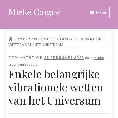
Mieke Coigné
Ga
Ga
Menu
door
naar
naar
de
Home
navigatie
inhoud
Home
blogs
ENKELE BELANGRIJKE VIBRATIONELE
Afrekenen
WETTEN VAN HET UNIVERSUM
Algemene voorwaarden
GEPLAATST OP
28 FEBRUARI 2023
door
mieke
—
Geef een reactie
Anders leven in een sterk veranderende tijd
Enkele belangrijke
Bewust omgaan met hoog gevoeligheid
vibrationele wetten
Blogs
van het Universum
Contact