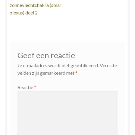
navigatie
zonnevlechtchakra (solar
Zielsgeoriënteerde Jobcoaching
plexus) deel 2
Geef een reactie
Je e-mailadres wordt niet gepubliceerd.
Vereiste
velden zijn gemarkeerd met
*
Reactie
*