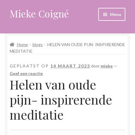
Mieke Coigné
Ga
Ga
Menu
door
naar
naar
de
Home
navigatie
inhoud
Home
blogs
HELEN VAN OUDE PIJN- INSPIRERENDE
Afrekenen
MEDITATIE
Algemene voorwaarden
GEPLAATST OP
14 MAART 2023
door
mieke
—
Geef een reactie
Anders leven in een sterk veranderende tijd
Helen van oude
Bewust omgaan met hoog gevoeligheid
pijn- inspirerende
Blogs
meditatie
Contact