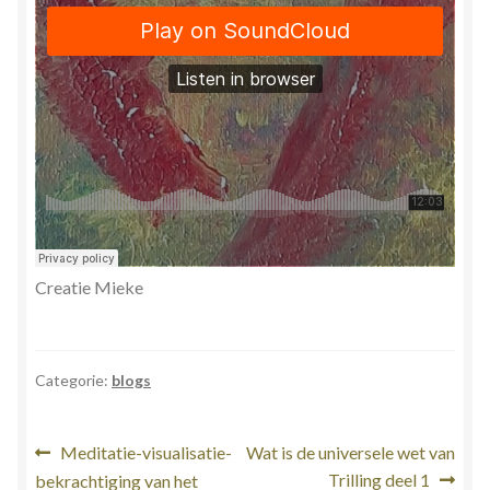
Stress en Burn-out Coaching
Tarot
Transactionele Analyse
Verbinden en Transformeren met 17 Archeia en hun
Tweelingvlam
Webshop
Creatie Mieke
Wie ben ik
Categorie:
blogs
Winkel
Bericht
Vorig
Volgend
Meditatie-visualisatie-
Wat is de universele wet van
Winkelwagen
bericht:
bericht:
Trilling deel 1
bekrachtiging van het