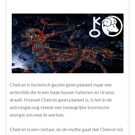
Herinner wie je werkelijk bent
Magische helende verhalen ©Mieke
Mijn account
Mindfulness en Hartcoherentie
Narcisme
Cheiron is technisch gezien geen planeet maar een
Nieuw boek ‘Pareltjes in de Oceaan.’ Meditatieve haiku’s
asteroïde die in een baan tussen Saturnus en Uranus
in woord en beeld
draait. Hoewel Cheiron geen planeet is, is het in de
astrologie nog steeds een belangrijke kosmische
Priesteressen van Isis- Hal der Zuilen
energie om mee te werken.
Privacybeleid
Cheiron is een centaur, en de mythe gaat dat Cheiron bij