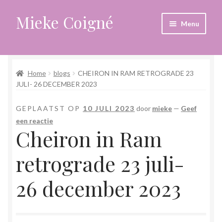
Mieke Coigné
Ga
Ga
Menu
door
naar
naar
de
Home
navigatie
inhoud
Home
blogs
CHEIRON IN RAM RETROGRADE 23
Afrekenen
JULI- 26 DECEMBER 2023
Algemene voorwaarden
GEPLAATST OP
10 JULI 2023
door
mieke
—
Geef
een reactie
Anders leven in een sterk veranderende tijd
Cheiron in Ram
Bewust omgaan met hoog gevoeligheid
retrograde 23 juli-
Blogs
26 december 2023
Contact