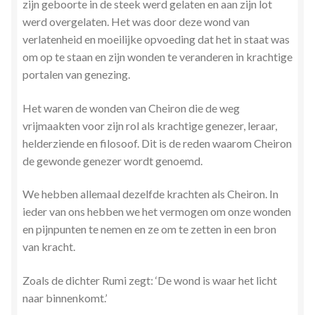
zijn geboorte in de steek werd gelaten en aan zijn lot
Stress en Burn-out Coaching
werd overgelaten. Het was door deze wond van
verlatenheid en moeilijke opvoeding dat het in staat
was
Tarot
om op te staan en zijn wonden te veranderen in krachtige
portalen van genezing.
Transactionele Analyse
Het waren de wonden van Cheiron die de weg
vrijmaakten voor zijn rol als krachtige genezer, leraar,
Verbinden en Transformeren met 17 Archeia en hun
helderziende en filosoof. Dit is de reden waarom Cheiron
Tweelingvlam
de gewonde genezer wordt genoemd.
Webshop
We hebben allemaal dezelfde krachten als Cheiron. In
ieder van ons hebben we het vermogen om onze wonden
Wie ben ik
en pijnpunten te nemen en ze om te zetten in een bron
van kracht.
Winkel
Zoals de dichter Rumi zegt: ‘De wond is waar het licht
Winkelwagen
naar binnenkomt.’