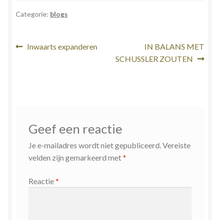
Categorie:
blogs
Bericht
Vorig
Volgend
Inwaarts expanderen
IN BALANS MET
bericht:
bericht:
SCHUSSLER ZOUTEN
navigatie
Geef een reactie
Je e-mailadres wordt niet gepubliceerd.
Vereiste
velden zijn gemarkeerd met
*
Reactie
*