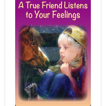
Herinner wie je werkelijk bent
Magische helende verhalen ©Mieke
Mijn account
Mindfulness en Hartcoherentie
Narcisme
Nieuw boek ‘Pareltjes in de Oceaan.’ Meditatieve haiku’s
in woord en beeld
Priesteressen van Isis- Hal der Zuilen
Privacybeleid