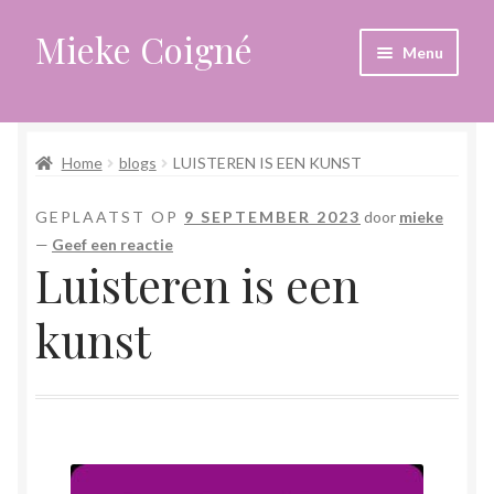
Mieke Coigné
Ga
Ga
Menu
door
naar
naar
de
Home
navigatie
inhoud
Home
blogs
LUISTEREN IS EEN KUNST
Afrekenen
GEPLAATST OP
9 SEPTEMBER 2023
door
mieke
Algemene voorwaarden
—
Geef een reactie
Luisteren is een
Anders leven in een sterk veranderende tijd
kunst
Bewust omgaan met hoog gevoeligheid
Blogs
Contact