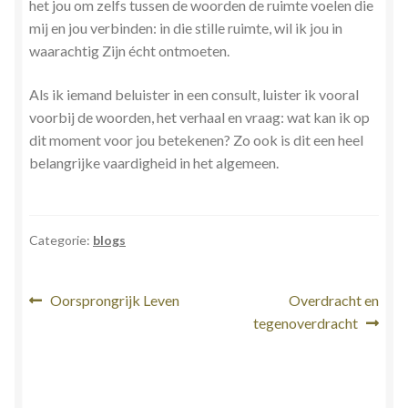
het jou om zelfs tussen de woorden de ruimte voelen die
mij en jou verbinden: in die stille ruimte, wil ik jou in
waarachtig Zijn écht ontmoeten.
Als ik iemand beluister in een consult, luister ik vooral
voorbij de woorden, het verhaal en vraag: wat kan ik op
dit moment voor jou betekenen? Zo ook is dit een heel
belangrijke vaardigheid in het algemeen.
Categorie:
blogs
Bericht
Vorig
Volgend
Oorsprongrijk Leven
Overdracht en
bericht:
bericht:
tegenoverdracht
navigatie