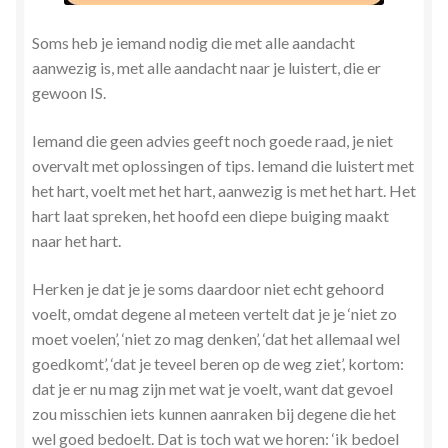
Stress en Burn-out Coaching
Soms heb je iemand nodig die met alle aandacht
aanwezig is, met alle aandacht naar je luistert, die er
Tarot
gewoon IS.
Transactionele Analyse
Iemand die geen advies geeft noch goede raad, je niet
overvalt met oplossingen of tips. Iemand die luistert met
Verbinden en Transformeren met 17 Archeia en hun
het hart, voelt met het hart, aanwezig is met het hart. Het
Tweelingvlam
hart laat spreken, het hoofd een diepe buiging maakt
naar het hart.
Webshop
Herken je dat je je soms daardoor niet echt gehoord
Wie ben ik
voelt, omdat degene al meteen vertelt dat je je ‘niet zo
moet voelen’,
‘niet zo mag denken’, ‘dat het allemaal wel
Winkel
goedkomt’, ‘dat je teveel beren op de weg ziet’, kortom:
dat je er nu mag zijn met wat je voelt, want dat gevoel
zou misschien iets kunnen aanraken bij degene die het
Winkelwagen
wel goed bedoelt. Dat is toch wat we horen: ‘ik bedoel