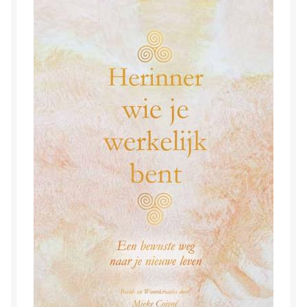
Herinner wie je werkelijk bent
Magische helende verhalen ©Mieke
Mijn account
Mindfulness en Hartcoherentie
Narcisme
Nieuw boek ‘Pareltjes in de Oceaan.’ Meditatieve haiku’s
in woord en beeld
Priesteressen van Isis- Hal der Zuilen
Privacybeleid