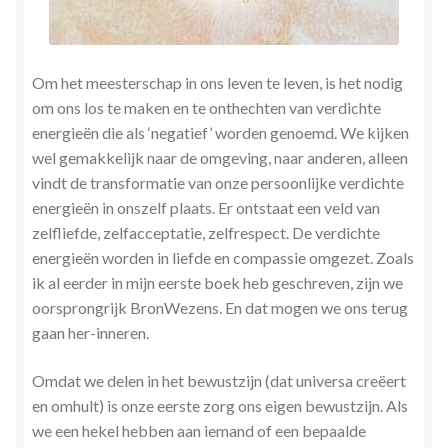
Stress en Burn-out Coaching
Tarot
Om het meesterschap in ons leven te leven, is het nodig
om ons los te maken en te onthechten van verdichte
Transactionele Analyse
energieën die als ‘negatief’ worden genoemd. We kijken
wel gemakkelijk naar de omgeving, naar anderen, alleen
Verbinden en Transformeren met 17 Archeia en hun
vindt de transformatie van onze persoonlijke verdichte
Tweelingvlam
energieën in onszelf plaats. Er ontstaat een veld van
zelfliefde, zelfacceptatie, zelfrespect. De verdichte
Webshop
energieën worden in liefde en compassie omgezet. Zoals
ik al eerder in mijn
eerste boek heb geschreven, zijn we
oorsprongrijk BronWezens. En dat mogen we ons terug
Wie ben ik
gaan her-inneren.
Winkel
Omdat we delen in het bewustzijn (dat universa creëert
en omhult) is onze eerste zorg ons eigen bewustzijn. Als
Winkelwagen
we een hekel hebben aan iemand of een bepaalde