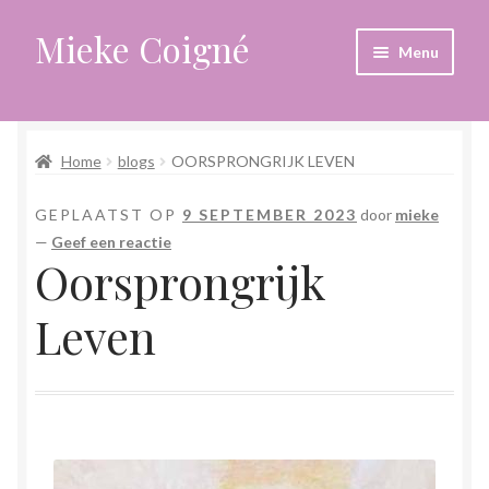
Mieke Coigné
Ga
Ga
Menu
door
naar
naar
de
Home
navigatie
inhoud
Home
blogs
OORSPRONGRIJK LEVEN
Afrekenen
GEPLAATST OP
9 SEPTEMBER 2023
door
mieke
Algemene voorwaarden
—
Geef een reactie
Oorsprongrijk
Anders leven in een sterk veranderende tijd
Leven
Bewust omgaan met hoog gevoeligheid
Blogs
Contact