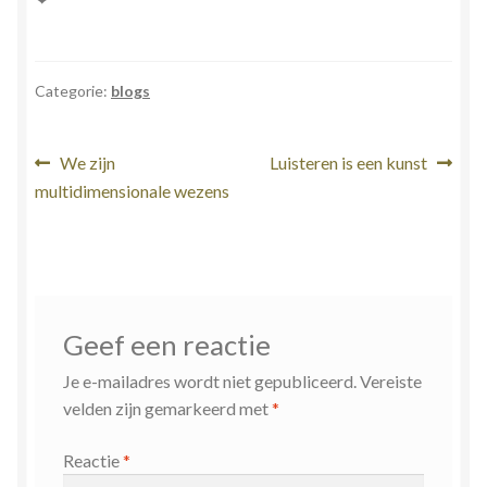
Categorie:
blogs
Bericht
Vorig
Volgend
We zijn
Luisteren is een kunst
bericht:
bericht:
multidimensionale wezens
navigatie
Geef een reactie
Je e-mailadres wordt niet gepubliceerd.
Vereiste
velden zijn gemarkeerd met
*
Reactie
*