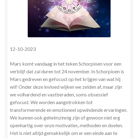
Herinner wie je werkelijk bent
Magische helende verhalen ©Mieke
Mijn account
12-10-2023
Mindfulness en Hartcoherentie
Mars komt vandaag in het teken Schorpioen voor een
Narcisme
verblijf dat zal duren tot 24 november. In Schorpioen is
Mars gedreven en gefocust op het krijgen van wat hij
wil! Onder deze invloed wijken we zelden af, maar zijn
Nieuw boek ‘Pareltjes in de Oceaan.’ Meditatieve haiku’s
we volhardend en vastberaden, soms obsessief
in woord en beeld
gefocust. We worden aangetrokken tot
transformerende en emotioneel opwindende ervaringen.
Priesteressen van Isis- Hal der Zuilen
We kunnen ook geheimzinnig zijn of gewoon niet erg
openhartig over onze motivaties, methoden en doelen.
Privacybeleid
Het is niet altijd gemakkelijk om er een einde aan te