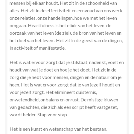
mensen bij elkaar houdt. Het zit in de schoonheid van
Stress en Burn-out Coaching
alles. Het zit in de effectiviteit en eenvoud van ons werk,
onze relaties, onze handelingen, hoe we met het leven
Tarot
omgaan. Heartfulness is het elixir van het leven, de
oorzaak van het leven (de ziel), de bron van het leven en
Transactionele Analyse
het doel van het leven . Het zit in de geest van de dingen,
in activiteit of manifestatie.
Verbinden en Transformeren met 17 Archeia en hun
Tweelingvlam
Het is wat ervoor zorgt dat je stilstaat, nadenkt, voelt en
houdt van wat je doet en hoe je het doet. Het zit in de
Webshop
zorg die je hebt voor mensen, dingen en de natuur om je
heen. Het is wat ervoor zorgt dat je van jezelf houdt en
voor jezelf zorgt. Het elimineert duisternis,
Wie ben ik
onwetendheid, onbalans en onrust. De mistige kluwen
van gedachten, die zich als een script heeft vastgezet,
Winkel
wordt helder. Stap voor stap.
Winkelwagen
Het is een kunst en wetenschap van het bestaan,