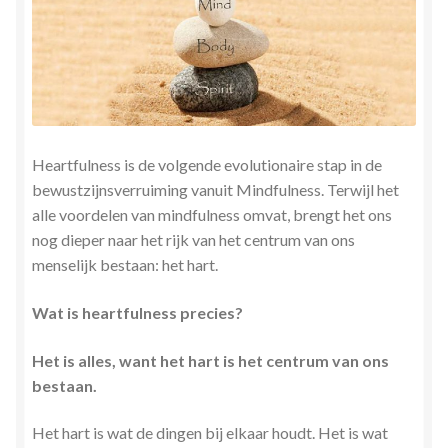
Herinner wie je werkelijk bent
Magische helende verhalen ©Mieke
Mijn account
Heartfulness is de volgende evolutionaire stap in de
Mindfulness en Hartcoherentie
bewustzijnsverruiming vanuit Mindfulness. Terwijl het
alle voordelen van mindfulness omvat, brengt het ons
Narcisme
nog dieper naar het rijk van het centrum van ons
menselijk bestaan: het hart.
Nieuw boek ‘Pareltjes in de Oceaan.’ Meditatieve haiku’s
in woord en beeld
Wat is heartfulness precies?
Het is alles, want het hart is het centrum van ons
Priesteressen van Isis- Hal der Zuilen
bestaan.
Privacybeleid
Het hart is wat de dingen bij elkaar houdt. Het is wat