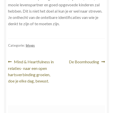
mooie levenspartner en goed opgevoede kinderen zal
hebben. Dit is niet het doel al kun je er wel naar streven.
Je onthecht van de ontelbare identificaties van wie je
denkt te zijn of te moeten zijn.
Categorie:
blogs
Bericht
Vorig
Volgend
Mind & Heartfulness in
De Boomhouding
bericht:
bericht:
relaties- naar een open
navigatie
hartsverbinding groeien,
doe je elke dag, bewust.