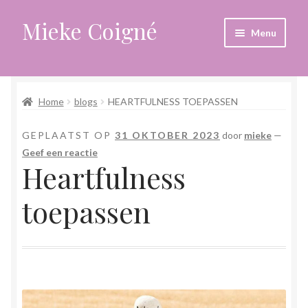
Mieke Coigné
Ga
Ga
Menu
door
naar
naar
de
Home
navigatie
inhoud
Home
blogs
HEARTFULNESS TOEPASSEN
Afrekenen
GEPLAATST OP
31 OKTOBER 2023
door
mieke
—
Algemene voorwaarden
Geef een reactie
Heartfulness
Anders leven in een sterk veranderende tijd
toepassen
Bewust omgaan met hoog gevoeligheid
Blogs
Contact