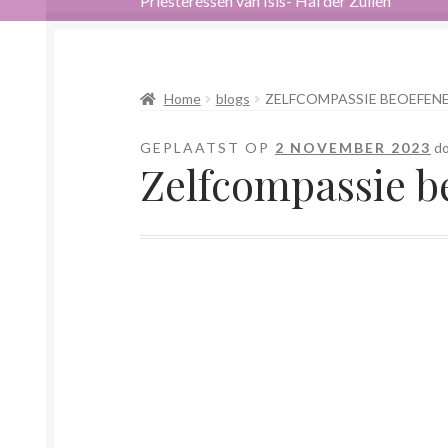
Priesteressen van Isis- Hal der Zuilen
Home
Afrekenen
Algemene voorwaarden
And
Home
blogs
ZELFCOMPASSIE BEOEFEN
Bewust omgaan met hoog gevoeligheid
Blog
GEPLAATST OP
2 NOVEMBER 2023
d
Magische helende verhalen ©Mieke
Mijn ac
Zelfcompassie b
Nieuw boek ‘Pareltjes in de Oceaan.’ Meditat
Privacybeleid
Stress en Burn-out Coaching
T
Verbinden en Transformeren met 17 Archeia
Zielsgeoriënteerde Jobcoaching