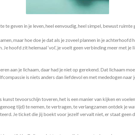
 te geven in je leven, heel eenvoudig, heel simpel, bewust ruimte
n, maar hoe doe je dat als je zoveel plannen in je achterhoofd heb
Je hoofd zit helemaal ‘vol’, je voelt geen verbinding meer met je l
keren aan je lichaam, daar had je niet op gerekend. Dat lichaam mo
fcompassie is niets anders dan liefdevol en met mededogen naar jez
unst tevoorschijn toveren, het is een manier van kijken en voelen n
 is genoeg tijd) te nemen, te vertragen, te verlangzamen ontdek je wat
teerd. Je ticket die jij boekt voor jezelf vervalt niet, er staat geen 