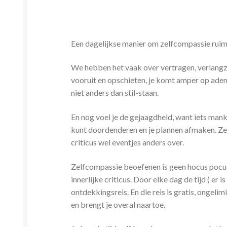
Een dagelijkse manier om zelfcompassie ruimte
We hebben het vaak over vertragen, verlangzame
vooruit en opschieten, je komt amper op adem. 
niet anders dan stil-staan.
En nog voel je de gejaagdheid, want iets man
kunt doordenderen en je plannen afmaken. Zel
criticus wel eventjes anders over.
Zelfcompassie beoefenen is geen hocus pocus k
innerlijke criticus. Door elke dag de tijd ( er
ontdekkingsreis. En die reis is gratis, ongelimi
en brengt je overal naartoe.