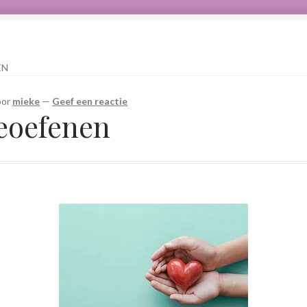
ers leven in een sterk veranderende tijd
EN
s
Contact
Herinner wie je werkelijk bent
oor
mieke
—
Geef een reactie
count
Mindfulness en Hartcoherentie
Narcisme
eoefenen
ieve haiku’s in woord en beeld
Priesteressen van Isis- Hal der Zuile
arot
Transactionele Analyse
 en hun Tweelingvlam
Webshop
Wie ben ik
Winkel
Winkelwagen