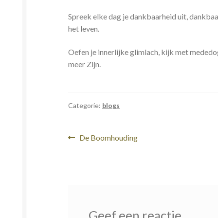
Spreek elke dag je dankbaarheid uit, dankba
het leven.
Oefen je innerlijke glimlach, kijk met mededog
meer Zijn.
Categorie:
blogs
Bericht
Vorig
De Boomhouding
bericht:
navigatie
Geef een reactie