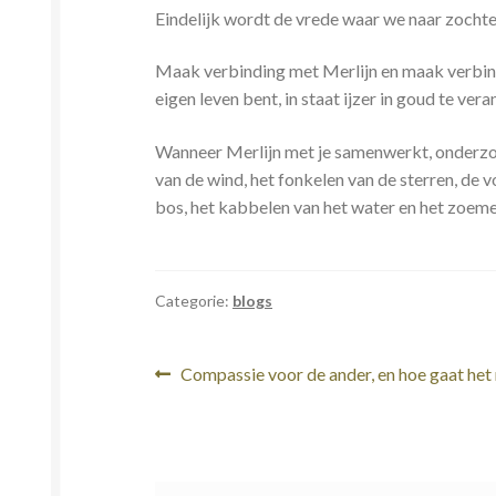
Eindelijk wordt de vrede waar we naar zochte
Maak verbinding met Merlijn en maak verbindi
eigen leven bent, in staat ijzer in goud te ve
Wanneer Merlijn met je samenwerkt, onderzoek d
van de wind, het fonkelen van de sterren, de 
bos, het kabbelen van het water en het zoeme
Categorie:
blogs
Bericht
Vorig
Compassie voor de ander, en hoe gaat het
bericht:
navigatie