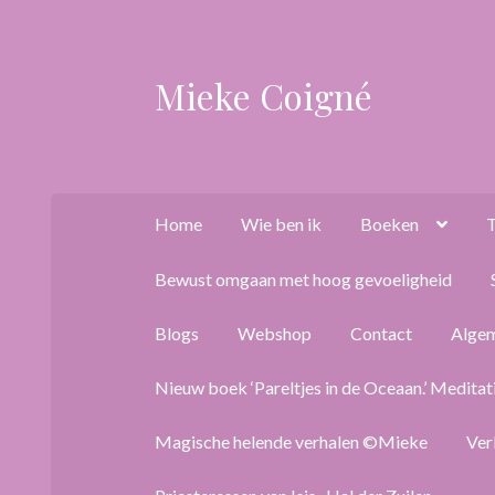
Mieke Coigné
Ga
Ga
door
naar
naar
de
navigatie
inhoud
Home
Wie ben ik
Boeken
T
Bewust omgaan met hoog gevoeligheid
Blogs
Webshop
Contact
Alge
Nieuw boek ‘Pareltjes in de Oceaan.’ Meditat
Magische helende verhalen ©Mieke
Ver