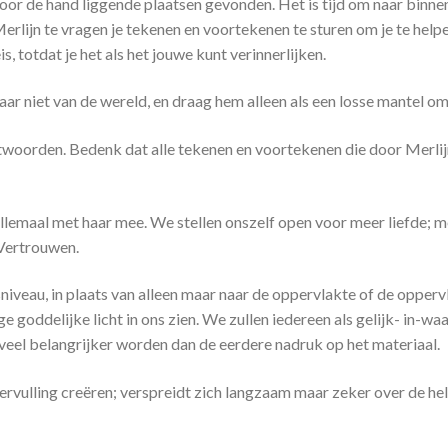
oor de hand liggende plaatsen gevonden. Het is tijd om naar binnen
ijn te vragen je tekenen en voortekenen te sturen om je te helpen je
is, totdat je het als het jouwe kunt verinnerlijken.
maar niet van de wereld, en draag hem alleen als een losse mantel om
antwoorden. Bedenk dat alle tekenen en voortekenen die door Merl
allemaal met haar mee. We stellen onszelf open voor meer liefde; m
 Vertrouwen.
sniveau, in plaats van alleen maar naar de oppervlakte of de opper
 goddelijke licht in ons zien. We zullen iedereen als gelijk- in-
 veel belangrijker worden dan de eerdere nadruk op het materiaal.
ervulling creëren; verspreidt zich langzaam maar zeker over de he