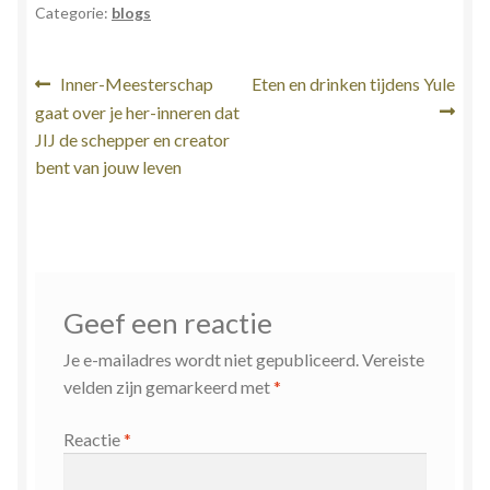
Categorie:
blogs
Bericht
Vorig
Volgend
Inner-Meesterschap
Eten en drinken tijdens Yule
bericht:
bericht:
gaat over je her-inneren dat
navigatie
JIJ de schepper en creator
bent van jouw leven
Geef een reactie
Je e-mailadres wordt niet gepubliceerd.
Vereiste
velden zijn gemarkeerd met
*
Reactie
*