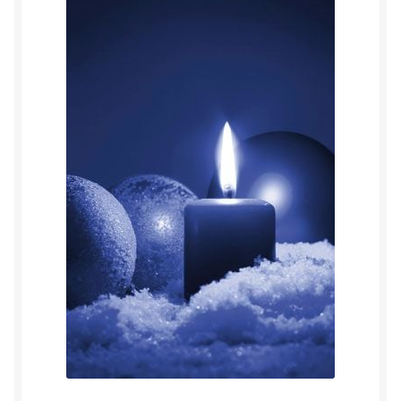
Herinner wie je werkelijk bent
Magische helende verhalen ©Mieke
Mijn account
Mindfulness en Hartcoherentie
Narcisme
Nieuw boek ‘Pareltjes in de Oceaan.’ Meditatieve haiku’s
in woord en beeld
Priesteressen van Isis- Hal der Zuilen
Privacybeleid