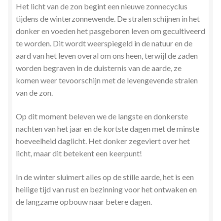
Het licht van de zon begint een nieuwe zonnecyclus
Stress en Burn-out Coaching
tijdens de winterzonnewende. De stralen schijnen in het
donker en voeden het pasgeboren leven om gecultiveerd
Tarot
te worden. Dit wordt weerspiegeld in de natuur en de
aard van het leven overal om ons heen, terwijl de zaden
Transactionele Analyse
worden begraven in de duisternis van de aarde, ze
komen weer tevoorschijn met de levengevende stralen
Verbinden en Transformeren met 17 Archeia en hun
van de zon.
Tweelingvlam
Op dit moment beleven we de langste en donkerste
Webshop
nachten van het jaar
en de kortste dagen met de minste
hoeveelheid daglicht. Het donker zegeviert over het
Wie ben ik
licht, maar dit betekent een keerpunt!
In de winter sluimert alles op de stille aarde, het is een
Winkel
heilige tijd van rust en bezinning voor het ontwaken en
de langzame opbouw naar betere dagen.
Winkelwagen