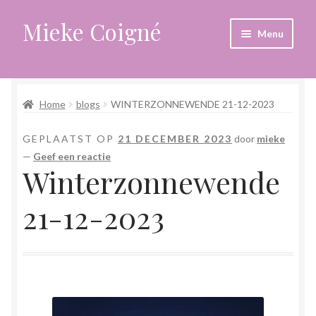
Mieke Coigné
Ga
Ga
Menu
door
naar
naar
de
Home
navigatie
inhoud
Home
blogs
WINTERZONNEWENDE 21-12-2023
Afrekenen
GEPLAATST OP
21 DECEMBER 2023
door
mieke
Algemene voorwaarden
—
Geef een reactie
Winterzonnewende
Anders leven in een sterk veranderende tijd
21-12-2023
Bewust omgaan met hoog gevoeligheid
Blogs
Contact