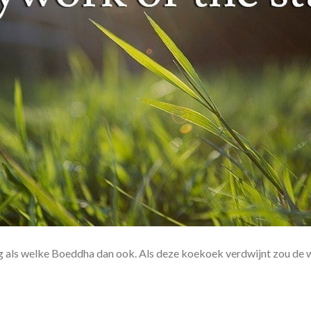
g als welke Boeddha dan ook. Als deze koekoek verdwijnt zou de we