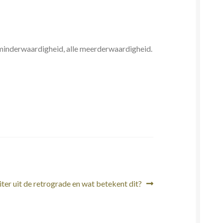
e minderwaardigheid, alle meerderwaardigheid.
gend
iter uit de retrograde en wat betekent dit?
icht: