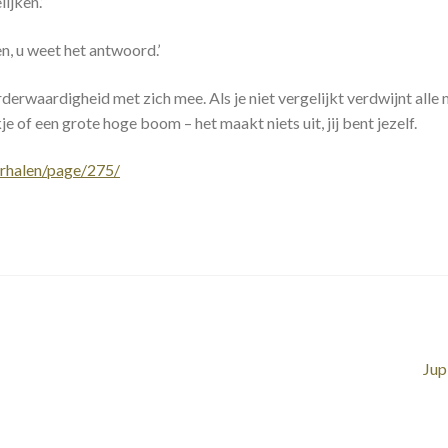
ijken.’
en, u weet het antwoord.’
erwaardigheid met zich mee. Als je niet vergelijkt verdwijnt all
je of een grote hoge boom – het maakt niets uit, jij bent jezelf.
erhalen/page/275/
Vol
Jup
ber