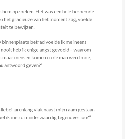
kwam hem opzoeken. Het was een hele beroemde
 en het gracieuze van het moment zag, voelde
teit te bewijzen.
w binnenplaats betrad voelde ik me ineens
 nooit heb ik enige angst gevoeld – waarom
leven maar mensen komen en de man werd moe,
 nu antwoord geven?’
allebei jarenlang vlak naast mijn raam gestaan
oel ik me zo minderwaardig tegenover jou?”