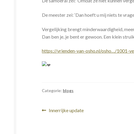
De samoerai zei: ‘Omdat ze niet kunnen vergel
De meester zei: ‘Dan hoeft u mij niets te vrag
Vergelijking brengt minderwaardigheid, meerd
Dan ben je, je bent er gewoon. Een klein struik
https://vrienden-van-osho.nl/osho…/1001-v
Categorie:
blogs
Bericht
Vorig
Innerrijke update
bericht:
navigatie