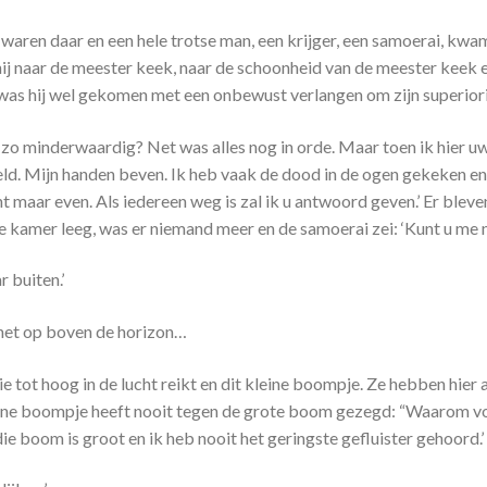
en waren daar en een hele trotse man, een krijger, een samoerai, 
 hij naar de meester keek, naar de schoonheid van de meester keek
 was hij wel gekomen met een onbewust verlangen om zijn superiori
 zo minderwaardig? Net was alles nog in orde. Maar toen ik hier u
ld. Mijn handen beven. Ik heb vaak de dood in de ogen gekeken en
ht maar even. Als iedereen weg is zal ik u antwoord geven.’ Er b
 kamer leeg, was er niemand meer en de samoerai zei: ‘Kunt u me
 buiten.’
 net op boven de horizon…
ie tot hoog in de lucht reikt en dit kleine boompje. Ze hebben hier 
leine boompje heeft nooit tegen de grote boom gezegd: “Waarom v
ie boom is groot en ik heb nooit het geringste gefluister gehoord.’