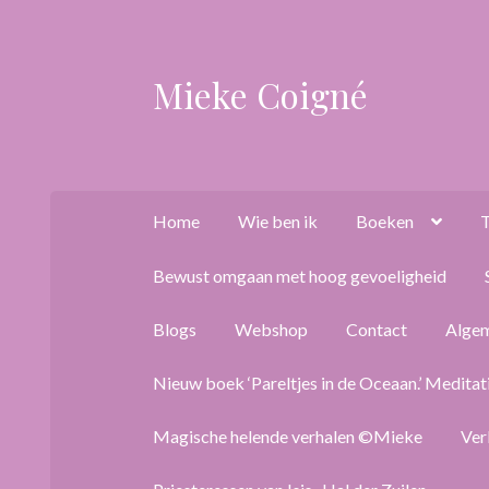
Mieke Coigné
Ga
Ga
door
naar
naar
de
navigatie
inhoud
Home
Wie ben ik
Boeken
T
Bewust omgaan met hoog gevoeligheid
Blogs
Webshop
Contact
Alge
Nieuw boek ‘Pareltjes in de Oceaan.’ Meditat
Magische helende verhalen ©Mieke
Ver