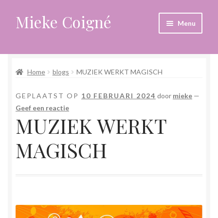
Mieke Coigné
Ga
Ga
Menu
door
naar
naar
de
Home
navigatie
inhoud
Home
blogs
MUZIEK WERKT MAGISCH
Afrekenen
GEPLAATST OP
10 FEBRUARI 2024
door
mieke
—
Algemene voorwaarden
Geef een reactie
MUZIEK WERKT
Anders leven in een sterk veranderende tijd
MAGISCH
Bewust omgaan met hoog gevoeligheid
Blogs
Contact