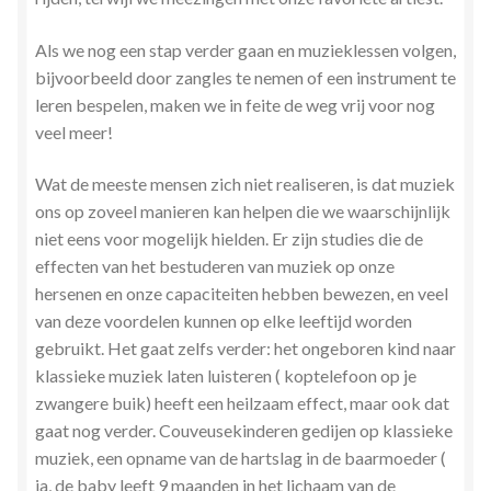
Stress en Burn-out Coaching
Als we nog een stap verder gaan en muzieklessen volgen,
bijvoorbeeld door zangles te nemen of een instrument te
Tarot
leren bespelen, maken we in feite de weg vrij voor nog
veel meer!
Transactionele Analyse
Wat de meeste mensen zich niet realiseren, is dat muziek
Verbinden en Transformeren met 17 Archeia en hun
ons op zoveel manieren kan helpen die we waarschijnlijk
Tweelingvlam
niet eens voor mogelijk hielden. Er zijn studies die de
effecten van het bestuderen van muziek op onze
Webshop
hersenen en onze capaciteiten hebben bewezen, en veel
van deze voordelen kunnen op elke leeftijd worden
Wie ben ik
gebruikt. Het gaat zelfs verder: het ongeboren kind naar
klassieke muziek laten luisteren ( koptelefoon op je
Winkel
zwangere buik) heeft een heilzaam effect, maar ook dat
gaat nog verder. Couveusekinderen gedijen op klassieke
Winkelwagen
muziek, een opname van de hartslag in de baarmoeder (
ja, de baby leeft 9 maanden in het lichaam van de