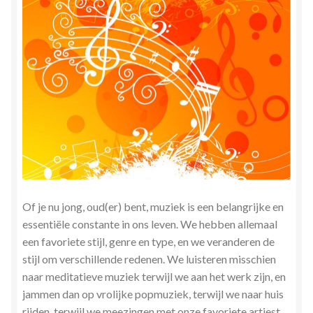
Herinner wie je werkelijk bent
Magische helende verhalen ©Mieke
Mijn account
Mindfulness en Hartcoherentie
Narcisme
Nieuw boek ‘Pareltjes in de Oceaan.’ Meditatieve haiku’s
Of je nu jong, oud(er) bent, muziek is een belangrijke en
in woord en beeld
essentiële constante in ons leven. We hebben allemaal
een favoriete stijl, genre en type, en we veranderen de
Priesteressen van Isis- Hal der Zuilen
stijl om verschillende redenen. We luisteren misschien
naar meditatieve muziek terwijl we aan het werk zijn, en
Privacybeleid
jammen dan op vrolijke popmuziek, terwijl we naar huis
rijden, terwijl we meezingen met onze favoriete artiest.