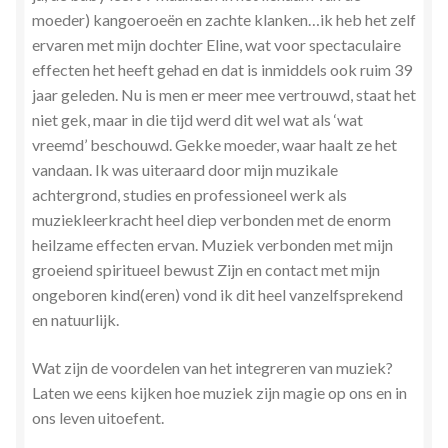
moeder) kangoeroeën en zachte klanken…ik heb het zelf
Zielsgeoriënteerde Jobcoaching
ervaren met mijn dochter Eline, wat voor spectaculaire
effecten het heeft gehad en dat is inmiddels ook ruim 39
jaar geleden. Nu is men er meer mee vertrouwd, staat het
niet gek, maar in die tijd werd dit wel wat als ‘wat
vreemd’ beschouwd. Gekke moeder, waar haalt ze het
vandaan. Ik was uiteraard door mijn muzikale
achtergrond, studies en professioneel werk als
muziekleerkracht heel diep verbonden met de enorm
heilzame effecten ervan. Muziek verbonden met mijn
groeiend spiritueel bewust Zijn en contact met mijn
ongeboren kind(eren) vond ik dit heel vanzelfsprekend
en natuurlijk.
Wat zijn de voordelen van het integreren van muziek?
Laten we eens kijken hoe muziek zijn magie op ons en in
ons leven uitoefent.