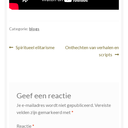
Categorie:
blogs
Bericht
Vorig
Volgend
Spiritueel elitarisme
Onthechten van verhalen en
bericht:
bericht:
scripts
navigatie
Geef een reactie
Je e-mailadres wordt niet gepubliceerd.
Vereiste
velden zijn gemarkeerd met
*
Reactie
*