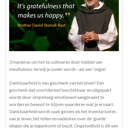
Herinner wie je werkelijk bent
Magische helende verhalen ©Mieke
Mijn account
Mindfulness en Hartcoherentie
3 manieren om het te cultiveren door middel van
Narcisme
mindfulness terwijl je ouder wordt—als een ‘zegen’
Nieuw boek ‘Pareltjes in de Oceaan.’ Meditatieve haiku’s
Dankbaarheid is een geschenk van het leven! Een
in woord en beeld
geschenk dat voortdurend beschikbaar en uitgepakt
wordt door simpelweg emotioneel aangeraakt te
Priesteressen van Isis- Hal der Zuilen
worden en bewust te blijven waarderen wat je ervaart.
Dankbaarheid wordt vaak gezien als het inventariseren
van je leven, het tellen en nadenken over de ‘goede’
Privacybeleid
dingen die je tegenkomt of bezit. Ongetwijfeld is dit een