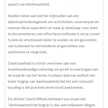
aspect van dankbaarheid.
Stress en Burn-out Coaching
Studies tonen aan dat het bijhouden van een
Tarot
dankbaarheidsdagboek om activiteiten, voorwerpen en
mensen die je waardeert of waar je dankbaar voor bent
Transactionele Analyse
te documenteren, een effectieve methode is om je zowel
fysiek als emotioneel beter te voelen, en om gevoelens
Verbinden en Transformeren met 17 Archeia en hun
van isolement te verminderen en gevoelens van
Tweelingvlam
optimisme te vergroten.
Webshop
Dankbaarheid is echter veel meer dan een
boekhoudkundige oefening om jezelf te overtuigen van
Wie ben ik
de waarde van het leven. In plaats daarvan onthult een
beter begrip van dankbaarheid dat het een robuuste
houding is die je je hele leven moet aankweken.
Winkel
De dichter David Whyte herinnert ons eraan dat
Winkelwagen
“dankbaarheid het begrip is dat vele miljoenen dingen