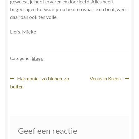
geweest, je hebt ervaren en doorleefd. Alles heeft
bijgedragen tot waar je nu bent en waar je nu bent, wees
daar dan ook ten volle.
Liefs, Mieke
Categorie:
blogs
Bericht
Vorig
Volgend
Harmonie : zo binnen, zo
Venus in Kreeft
bericht:
bericht:
buiten
navigatie
Geef een reactie