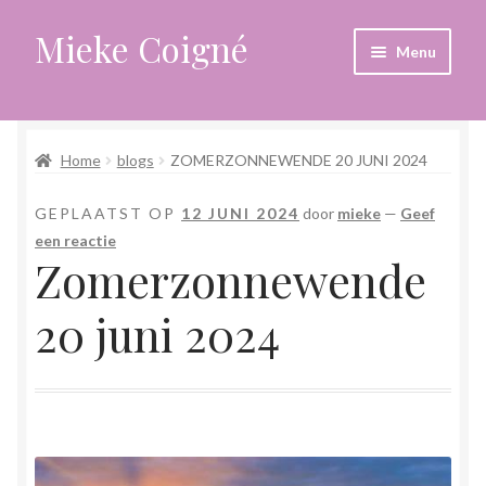
Mieke Coigné
Ga
Ga
Menu
door
naar
naar
de
Home
navigatie
inhoud
Home
blogs
ZOMERZONNEWENDE 20 JUNI 2024
Afrekenen
GEPLAATST OP
12 JUNI 2024
door
mieke
—
Geef
Algemene voorwaarden
een reactie
Zomerzonnewende
Anders leven in een sterk veranderende tijd
20 juni 2024
Bewust omgaan met hoog gevoeligheid
Blogs
Contact