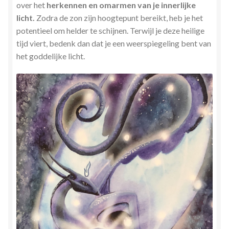
over het
herkennen en omarmen van je innerlijke
Stress en Burn-out Coaching
licht.
Zodra de zon zijn hoogtepunt bereikt, heb je het
potentieel om helder te schijnen. Terwijl je deze heilige
Tarot
tijd viert, bedenk dan dat je een weerspiegeling bent van
het goddelijke licht.
Transactionele Analyse
Verbinden en Transformeren met 17 Archeia en hun
Tweelingvlam
Webshop
Wie ben ik
Winkel
Winkelwagen