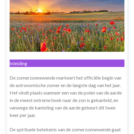
Herinner wie je werkelijk bent
Magische helende verhalen ©Mieke
Mijn account
Mindfulness en Hartcoherentie
Inleiding
Narcisme
De zomerzonnewende markeert het officiële begin van
Nieuw boek ‘Pareltjes in de Oceaan.’ Meditatieve haiku’s
de astronomische zomer en de langste dag van het jaar.
in woord en beeld
Het vindt plaats wanneer een van de polen van de aarde
in de meest extreme hoek naar de zon is gekanteld, en
vanwege de kanteling van de aarde gebeurt dit twee
Priesteressen van Isis- Hal der Zuilen
keer per jaar.
Privacybeleid
De spirituele betekenis van de zomerzonnewende gaat