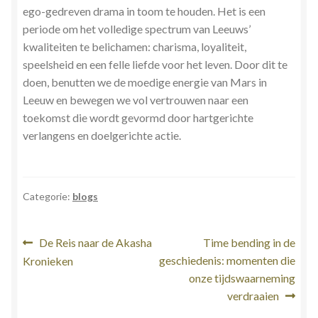
ego-gedreven drama in toom te houden. Het is een
periode om het volledige spectrum van Leeuws’
kwaliteiten te belichamen: charisma, loyaliteit,
speelsheid en een felle liefde voor het leven. Door dit te
doen, benutten we de moedige energie van Mars in
Leeuw en bewegen we vol vertrouwen naar een
toekomst die wordt gevormd door hartgerichte
verlangens en doelgerichte actie.
Categorie:
blogs
Bericht
Vorig
Volgend
De Reis naar de Akasha
Time bending in de
bericht:
bericht:
geschiedenis: momenten die
Kronieken
navigatie
onze tijdswaarneming
verdraaien