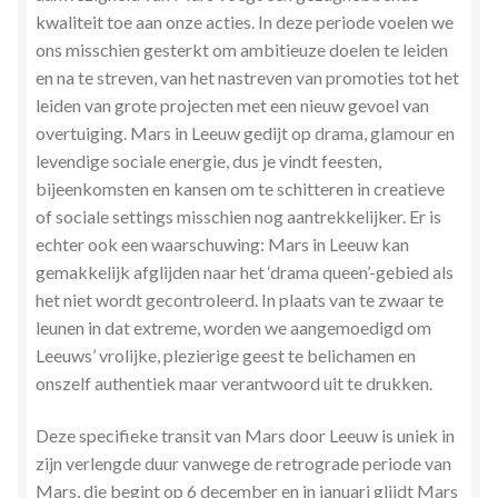
kwaliteit toe aan onze acties. In deze periode voelen we
Zielsgeoriënteerde Jobcoaching
ons misschien gesterkt om ambitieuze doelen te leiden
en na te streven, van het nastreven van promoties tot het
leiden van grote projecten met een nieuw gevoel van
overtuiging. Mars in Leeuw gedijt op drama, glamour en
levendige sociale energie, dus je vindt feesten,
bijeenkomsten en kansen om te schitteren in creatieve
of sociale settings misschien nog aantrekkelijker. Er is
echter ook een waarschuwing: Mars in Leeuw kan
gemakkelijk afglijden naar het ‘drama queen’-gebied als
het niet wordt gecontroleerd. In plaats van te zwaar te
leunen in dat extreme, worden we aangemoedigd om
Leeuws’ vrolijke, plezierige geest te belichamen en
onszelf authentiek maar verantwoord uit te drukken.
Deze specifieke transit van Mars door Leeuw is uniek in
zijn verlengde duur vanwege de retrograde periode van
Mars, die begint op 6 december en in januari glijdt Mars