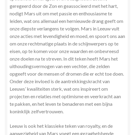
geregeerd door de Zon en geassocieerd met het hart,
Stress en Burn-out Coaching
nodigt Mars uit om met passie en enthousiasme te
leiden, wat ons allemaal een hernieuwde drang geeft om
Tarot
onze diepste verlangens te volgen. Mars in Leeuw vult
onze acties met levendigheid en moed, en spoort ons aan
Transactionele Analyse
om onze rechtmatige plaats in de
schijnwerpers op te
eisen, op te komen voor onze waarden en onbevreesd
Verbinden en Transformeren met 17 Archeia en hun
onze doelen na te streven. In dit teken heeft Mars het
Tweelingvlam
uithoudingsvermogen van een vechter, die zelden
opgeeft voor de mensen of dromen die er echt toe doen.
Webshop
Onder deze invloed is de aantrekkingskracht van
Leeuws’ kwaliteiten sterk, wat ons inspireert om
Wie ben ik
projecten en relaties met optimisme en veerkracht aan
te pakken, en het leven te benaderen met een bijna
Winkel
koninklijk zelfvertrouwen.
Winkelwagen
Leeuw is ook het klassieke teken van royalty, en de
aanwezigheid van Mars voegt een gezaghebbende