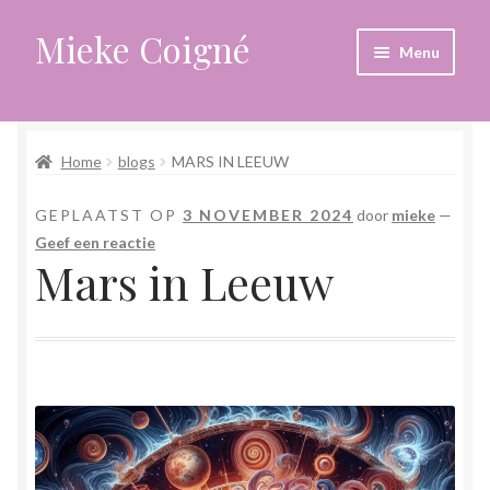
Mieke Coigné
Ga
Ga
Menu
door
naar
naar
de
Home
navigatie
inhoud
Home
blogs
MARS IN LEEUW
Afrekenen
GEPLAATST OP
3 NOVEMBER 2024
door
mieke
—
Algemene voorwaarden
Geef een reactie
Mars in Leeuw
Anders leven in een sterk veranderende tijd
Bewust omgaan met hoog gevoeligheid
Blogs
Contact