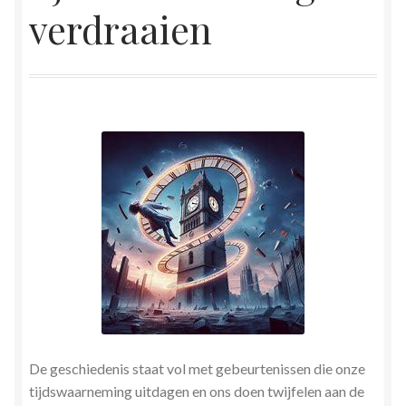
verdraaien
Herinner wie je werkelijk bent
Magische helende verhalen ©Mieke
Mijn account
Mindfulness en Hartcoherentie
Narcisme
Nieuw boek ‘Pareltjes in de Oceaan.’ Meditatieve haiku’s
in woord en beeld
Priesteressen van Isis- Hal der Zuilen
De geschiedenis staat vol met gebeurtenissen die onze
Privacybeleid
tijdswaarneming uitdagen en ons doen twijfelen aan de