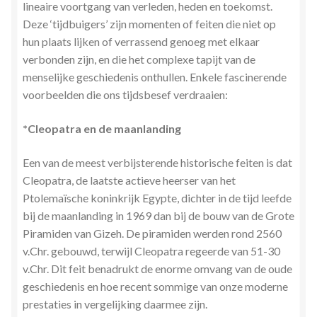
lineaire voortgang van verleden, heden en toekomst.
Stress en Burn-out Coaching
Deze ‘tijdbuigers’ zijn momenten of feiten die niet op
hun plaats lijken of verrassend genoeg met elkaar
Tarot
verbonden zijn, en die het complexe tapijt van de
menselijke geschiedenis onthullen. Enkele fascinerende
Transactionele Analyse
voorbeelden die ons tijdsbesef
verdraaien:
Verbinden en Transformeren met 17 Archeia en hun
*Cleopatra en de maanlanding
Tweelingvlam
Een van de meest verbijsterende historische feiten is dat
Cleopatra, de laatste actieve heerser van het
Webshop
Ptolemaïsche koninkrijk Egypte, dichter in de tijd leefde
bij de maanlanding in 1969 dan bij de bouw van de Grote
Wie ben ik
Piramiden van Gizeh. De piramiden werden rond 2560
v.Chr. gebouwd, terwijl Cleopatra regeerde van 51-30
Winkel
v.Chr. Dit feit benadrukt de enorme omvang van de oude
geschiedenis en hoe recent sommige van onze moderne
Winkelwagen
prestaties in vergelijking daarmee zijn.