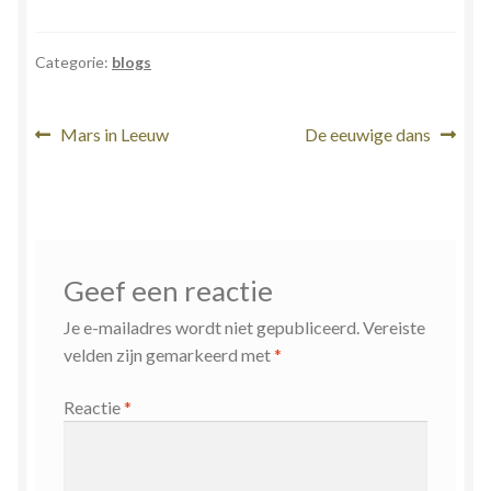
Categorie:
blogs
Bericht
Vorig
Volgend
Mars in Leeuw
De eeuwige dans
bericht:
bericht:
navigatie
Geef een reactie
Je e-mailadres wordt niet gepubliceerd.
Vereiste
velden zijn gemarkeerd met
*
Reactie
*