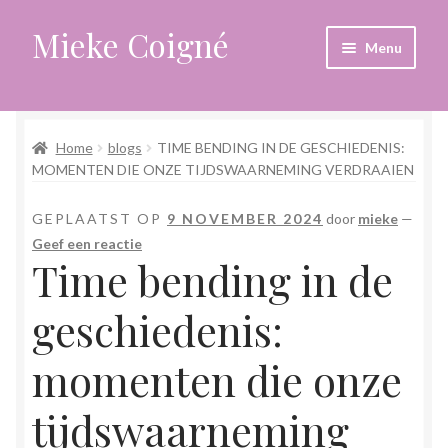
Mieke Coigné
Ga
Ga
Menu
door
naar
naar
de
Home
navigatie
inhoud
Home
blogs
TIME BENDING IN DE GESCHIEDENIS:
Afrekenen
MOMENTEN DIE ONZE TIJDSWAARNEMING VERDRAAIEN
Algemene voorwaarden
GEPLAATST OP
9 NOVEMBER 2024
door
mieke
—
Geef een reactie
Anders leven in een sterk veranderende tijd
Time bending in de
Bewust omgaan met hoog gevoeligheid
geschiedenis:
Blogs
momenten die onze
tijdswaarneming
Contact