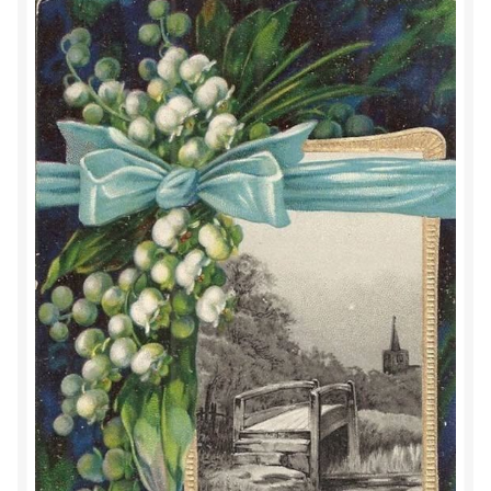
Herinner wie je werkelijk bent
Magische helende verhalen ©Mieke
Mijn account
Mindfulness en Hartcoherentie
Narcisme
Nieuw boek ‘Pareltjes in de Oceaan.’ Meditatieve haiku’s
in woord en beeld
Priesteressen van Isis- Hal der Zuilen
Privacybeleid