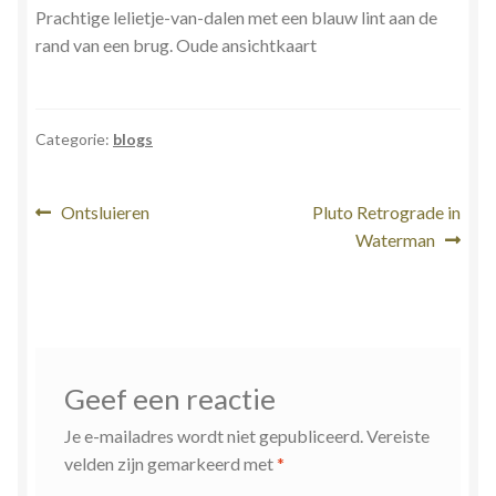
Prachtige lelietje-van-dalen met een blauw lint aan de
rand van een brug. Oude ansichtkaart
Categorie:
blogs
Bericht
Vorig
Volgend
Ontsluieren
Pluto Retrograde in
bericht:
bericht:
Waterman
navigatie
Geef een reactie
Je e-mailadres wordt niet gepubliceerd.
Vereiste
velden zijn gemarkeerd met
*