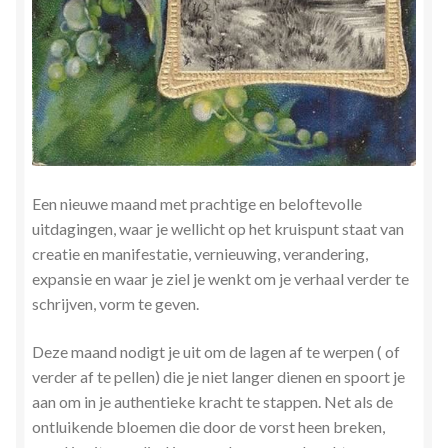
Stress en Burn-out Coaching
Tarot
Transactionele Analyse
Verbinden en Transformeren met 17 Archeia en hun
Tweelingvlam
Een nieuwe maand met prachtige en beloftevolle
uitdagingen, waar je wellicht op het kruispunt staat van
creatie en manifestatie, vernieuwing, verandering,
Webshop
expansie en waar je ziel je wenkt om je verhaal verder te
schrijven, vorm te geven.
Wie ben ik
Deze maand nodigt je uit om de lagen af ​​te werpen ( of
Winkel
verder af te pellen) die je niet langer dienen en spoort je
aan om in je authentieke kracht te stappen. Net als de
Winkelwagen
ontluikende bloemen die door
de vorst heen breken,