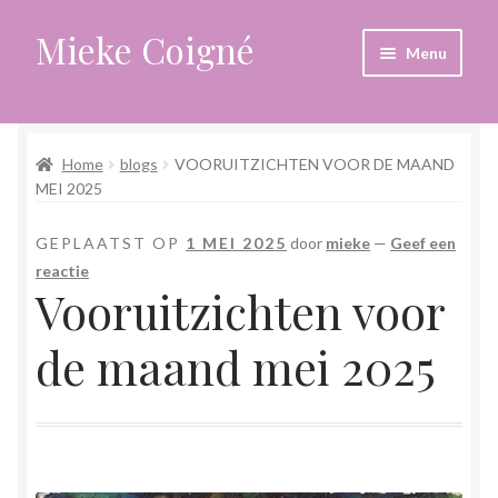
Mieke Coigné
Ga
Ga
Menu
door
naar
naar
de
Home
navigatie
inhoud
Home
blogs
VOORUITZICHTEN VOOR DE MAAND
Afrekenen
MEI 2025
Algemene voorwaarden
GEPLAATST OP
1 MEI 2025
door
mieke
—
Geef een
reactie
Anders leven in een sterk veranderende tijd
Vooruitzichten voor
Bewust omgaan met hoog gevoeligheid
de maand mei 2025
Blogs
Contact