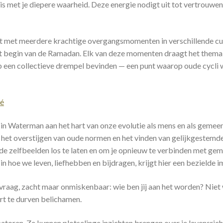
 is met je diepere waarheid. Deze energie nodigt uit tot vertrouwen: 
 met meerdere krachtige overgangsmomenten in verschillende cultu
et begin van de Ramadan. Elk van deze momenten draagt het thema v
p een collectieve drempel bevinden — een punt waarop oude cycli 
né
g in Waterman aan het hart van onze evolutie als mens en als geme
 het overstijgen van oude normen en het vinden van gelijkgestemde 
rde zelfbeelden los te laten en om je opnieuw te verbinden met g
in hoe we leven, liefhebben en bijdragen, krijgt hier een bezielde i
vraag, zacht maar onmiskenbaar: wie ben jij aan het worden? Niet 
tert te durven belichamen.
toren. Ze kunnen plotselinge inzichten brengen over je levensric