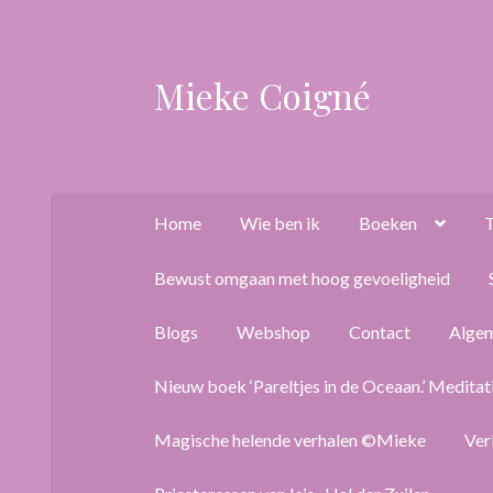
Mieke Coigné
Ga
Ga
door
naar
naar
de
navigatie
inhoud
Home
Wie ben ik
Boeken
T
Bewust omgaan met hoog gevoeligheid
Blogs
Webshop
Contact
Alge
Nieuw boek ‘Pareltjes in de Oceaan.’ Meditat
Magische helende verhalen ©Mieke
Ver