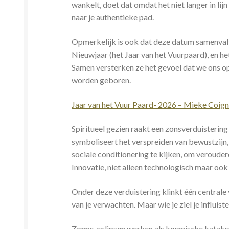
wankelt, doet dat omdat het niet langer in lijn
naar je authentieke pad.
Opmerkelijk is ook dat deze datum samenvalt
Nieuwjaar (het Jaar van het Vuurpaard), en h
Samen versterken ze het gevoel dat we ons o
worden geboren.
Jaar van het Vuur Paard- 2026 – Mieke Coig
Spiritueel gezien raakt een zonsverduisterin
symboliseert het verspreiden van bewustzijn,
sociale conditionering te kijken, om veroude
Innovatie, niet alleen technologisch maar ook 
Onder deze verduistering klinkt één centrale 
van je verwachten. Maar wie je ziel je influis
Zonne-eclipsen werken als kosmische katalysa