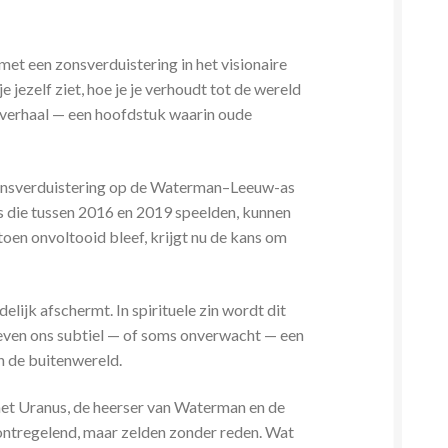
et een zonsverduistering in het visionaire
jezelf ziet, hoe je je verhoudt tot de wereld
nsverhaal — een hoofdstuk waarin oude
e zonsverduistering op de Waterman–Leeuw-as
s die tussen 2016 en 2019 speelden, kunnen
toen onvoltooid bleef, krijgt nu de kans om
lijk afschermt. In spirituele zin wordt dit
 leven ons subtiel — of soms onverwacht — een
n de buitenwereld.
met Uranus, de heerser van Waterman en de
ontregelend, maar zelden zonder reden. Wat