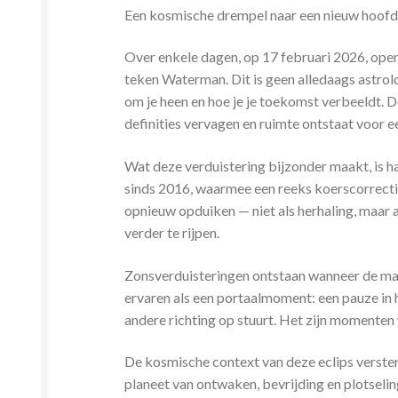
Een kosmische drempel naar een nieuw hoofd
Over enkele dagen, op 17 februari 2026, open
teken Waterman. Dit is geen alledaags astrolo
om je heen en hoe je je toekomst verbeeldt. 
definities vervagen en ruimte ontstaat voor e
Wat deze verduistering bijzonder maakt, is 
sinds 2016, waarmee een reeks koerscorrectie
opnieuw opduiken — niet als herhaling, maar a
verder te rijpen.
Zonsverduisteringen ontstaan wanneer de maan z
ervaren als een portaalmoment: een pauze in 
andere richting op stuurt. Het zijn momenten 
De kosmische context van deze eclips verster
planeet van ontwaken, bevrijding en plotsel