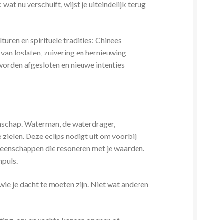
wat nu verschuift, wijst je uiteindelijk terug
ren en spirituele tradities: Chinees
an loslaten, zuivering en hernieuwing.
worden afgesloten en nieuwe intenties
enschap. Waterman, de waterdrager,
zielen. Deze eclips nodigt uit om voorbij
emeenschappen die resoneren met je waarden.
mpuls.
wie je dacht te moeten zijn. Niet wat anderen
hting, onverwachte kansen openen of