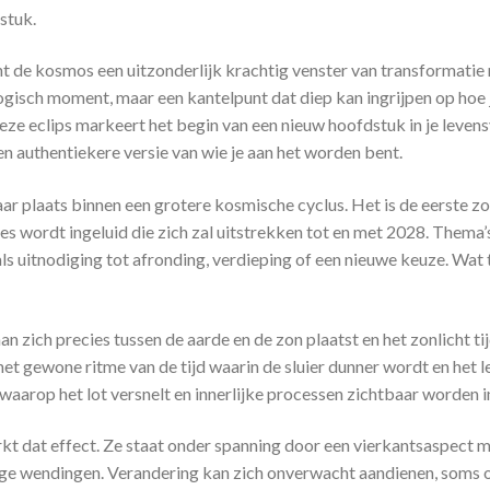
stuk.
t de kosmos een uitzonderlijk krachtig venster van transformatie m
gisch moment, maar een kantelpunt dat diep kan ingrijpen op hoe je 
Deze eclips markeert het begin van een nieuw hoofdstuk in je leve
en authentiekere versie van wie je aan het worden bent.
haar plaats binnen een grotere kosmische cyclus. Het is de eerst
s wordt ingeluid die zich zal uitstrekken tot en met 2028. Thema’
ls uitnodiging tot afronding, verdieping of een nieuwe keuze. Wat 
ich precies tussen de aarde en de zon plaatst en het zonlicht tijde
het gewone ritme van de tijd waarin de sluier dunner wordt en het
waarop het lot versnelt en innerlijke processen zichtbaar worden i
kt dat effect. Ze staat onder spanning door een vierkantsaspect 
inge wendingen. Verandering kan zich onverwacht aandienen, soms 