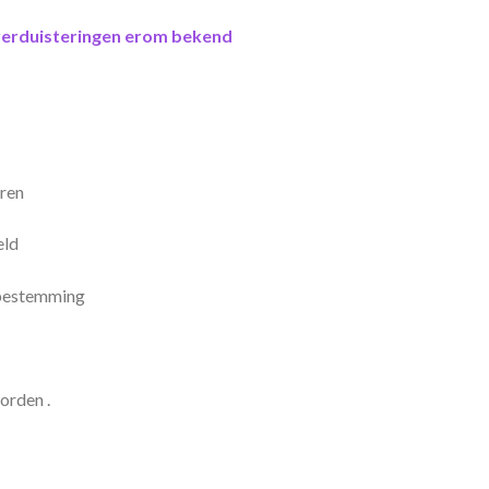
nsverduisteringen erom bekend
eren
eld
e bestemming
orden .