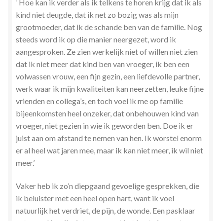
‘ Hoe kan ik verder als ik telkens te horen krijg dat ik als
Stress en Burn-out Coaching
kind niet deugde, dat ik net zo bozig was als mijn
grootmoeder, dat ik de schande ben van de familie. Nog
Tarot
steeds word ik op die manier neergezet, word ik
aangesproken. Ze zien werkelijk niet of willen niet zien
Transactionele Analyse
dat ik niet meer dat kind ben van vroeger, ik ben een
volwassen vrouw, een fijn gezin, een liefdevolle partner,
Verbinden en Transformeren met 17 Archeia en hun
werk waar ik mijn kwaliteiten kan neerzetten, leuke fijne
Tweelingvlam
vrienden en collega’s, en toch voel ik me op familie
bijeenkomsten heel onzeker, dat onbehouwen kind van
vroeger, niet gezien in wie ik geworden ben. Doe ik er
Webshop
juist aan om afstand te nemen van hen. Ik worstel enorm
er al heel wat jaren mee, maar ik kan niet meer, ik wil niet
Wie ben ik
meer.’
Winkel
Vaker heb ik zo’n diepgaand gevoelige gesprekken, die
ik beluister met een heel open hart, want ik voel
Winkelwagen
natuurlijk het verdriet, de pijn, de wonde. Een pasklaar