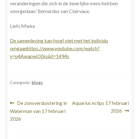
veranderingen die zich in de innerlijke mens hebben
voorgedaan.’ Bernardus van Clairvaux.
Liefs Mieke
De samenleving kan (nog) niet met het individu
omgaan
https://www.youtube.com/watch?
v=u4AwapwO0ss&t=1494s
Categorie:
blogs
Bericht
Vorig
Volgend
De zonsverduistering in
Aquarius eclips 17 februari
bericht:
bericht:
2026
Waterman van 17 februari
navigatie
2026