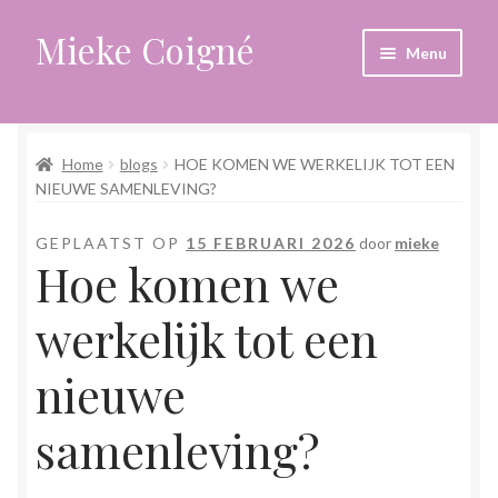
Mieke Coigné
Ga
Ga
Menu
door
naar
naar
de
Home
navigatie
inhoud
Home
blogs
HOE KOMEN WE WERKELIJK TOT EEN
Afrekenen
NIEUWE SAMENLEVING?
Algemene voorwaarden
GEPLAATST OP
15 FEBRUARI 2026
door
mieke
Hoe komen we
Anders leven in een sterk veranderende tijd
werkelijk tot een
Bewust omgaan met hoog gevoeligheid
nieuwe
Blogs
samenleving?
Contact