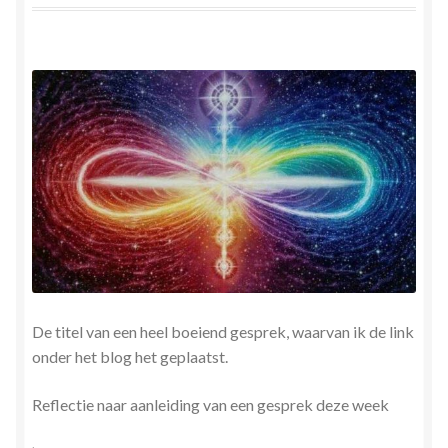
Herinner wie je werkelijk bent
Magische helende verhalen ©Mieke
Mijn account
Mindfulness en Hartcoherentie
Narcisme
Nieuw boek ‘Pareltjes in de Oceaan.’ Meditatieve haiku’s
in woord en beeld
De titel van een heel boeiend gesprek, waarvan ik de link
onder het blog het geplaatst.
Priesteressen van Isis- Hal der Zuilen
Reflectie naar aanleiding van een gesprek deze week
Privacybeleid