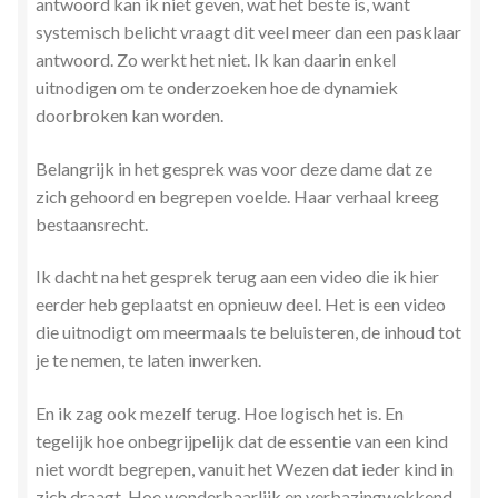
antwoord kan ik niet geven, wat het beste is, want
Zielsgeoriënteerde Jobcoaching
systemisch belicht vraagt dit veel meer dan een pasklaar
antwoord. Zo werkt het niet. Ik kan daarin enkel
uitnodigen om te onderzoeken hoe de dynamiek
doorbroken kan worden.
Belangrijk in het gesprek was voor deze dame dat ze
zich gehoord en begrepen voelde. Haar verhaal kreeg
bestaansrecht.
Ik dacht na het gesprek terug aan een video die ik hier
eerder heb geplaatst en opnieuw deel. Het is een video
die uitnodigt om meermaals te beluisteren, de inhoud tot
je te nemen, te laten inwerken.
En ik zag ook mezelf terug. Hoe logisch het is. En
tegelijk hoe onbegrijpelijk dat de essentie van een kind
niet wordt begrepen, vanuit het Wezen dat ieder kind in
zich draagt. Hoe wonderbaarlijk en verbazingwekkend