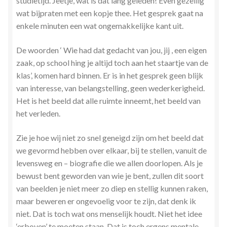
studietijd. Jeetje, wat is dat lang geleden! Even gezellig
wat bijpraten met een kopje thee. Het gesprek gaat na
enkele minuten een wat ongemakkelijke kant uit.
De woorden ‘ Wie had dat gedacht van jou, jij , een eigen
zaak, op school hing je altijd toch aan het staartje van de
klas’, komen hard binnen. Er is in het gesprek geen blijk
van interesse, van belangstelling, geen wederkerigheid.
Het is het beeld dat alle ruimte inneemt, het beeld van
het verleden.
Zie je hoe wij niet zo snel geneigd zijn om het beeld dat
we gevormd hebben over elkaar, bij te stellen, vanuit de
levensweg en – biografie die we allen doorlopen. Als je
bewust bent geworden van wie je bent, zullen dit soort
van beelden je niet meer zo diep en stellig kunnen raken,
maar beweren er ongevoelig voor te zijn, dat denk ik
niet. Dat is toch wat ons menselijk houdt. Niet het idee
‘erboven’ te moeten staan. Dat is toch ergens mentale