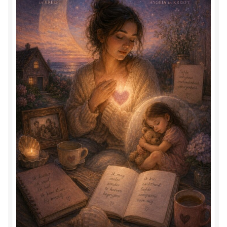
Herinner wie je werkelijk bent
Magische helende verhalen ©Mieke
Mijn account
Mindfulness en Hartcoherentie
Narcisme
Nieuw boek ‘Pareltjes in de Oceaan.’ Meditatieve haiku’s
in woord en beeld
Priesteressen van Isis- Hal der Zuilen
Privacybeleid