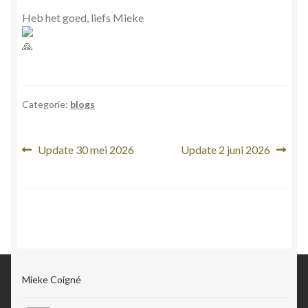
Heb het goed, liefs Mieke
Categorie:
blogs
Bericht
Vorig
Volgend
Update 30 mei 2026
Update 2 juni 2026
bericht:
bericht:
navigatie
Mieke Coigné