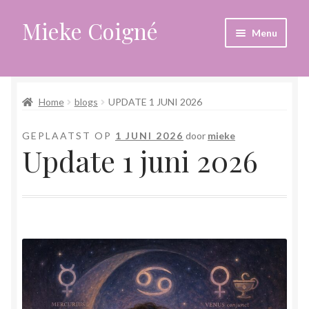
Mieke Coigné
Ga
Ga
Menu
door
naar
naar
de
Home
navigatie
inhoud
Home
blogs
UPDATE 1 JUNI 2026
Afrekenen
GEPLAATST OP
1 JUNI 2026
door
mieke
Algemene voorwaarden
Update 1 juni 2026
Anders leven in een sterk veranderende tijd
Bewust omgaan met hoog gevoeligheid
Blogs
Contact