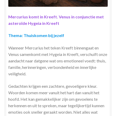
Stress en Burn-out Coaching
Mercurius komt in Kreeft. Venus in conjunctie met
Tarot
asteroïde Hygeia in Kreeft
Transactionele Analyse
Thema: Thuiskomen bij jezelf
Verbinden en Transformeren met 17 Archeia en hun
Wanneer Mercurius het teken Kreeft binnengaat en
Tweelingvlam
Venus samenkomt met Hygeia in Kreeft, verschuift onze
aandacht naar datgene wat ons emotioneel voedt: thuis,
Webshop
familie, herinneringen, verbondenheid en innerlijke
veiligheid.
Wie ben ik
Gedachten krijgen een zachtere, gevoeligere kleur.
Woorden komen meer vanuit het hart dan vanuit het
Winkel
hoofd. Het kan gemakkelijker zijn om gevoelens te
herkennen en uit te spreken, maar tegelijkertijd kunnen
Winkelwagen
emoties ook sneller geraakt worden. Niet alles wat