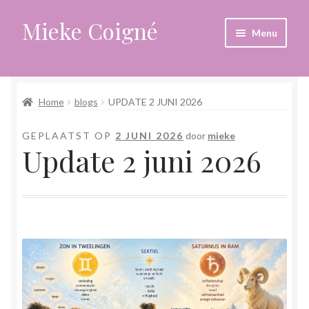
Mieke Coigné
Ga
Ga
Menu
door
naar
naar
de
Home
navigatie
inhoud
Home
blogs
UPDATE 2 JUNI 2026
Afrekenen
GEPLAATST OP
2 JUNI 2026
door
mieke
Algemene voorwaarden
Update 2 juni 2026
Anders leven in een sterk veranderende tijd
Bewust omgaan met hoog gevoeligheid
Blogs
Contact