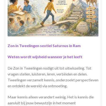
Herinner wie je werkelijk bent
Magische helende verhalen ©Mieke
Mijn account
Mindfulness en Hartcoherentie
Zon in Tweelingen sextiel Saturnus in Ram
Narcisme
Weten wordt wijsheid wanneer je het leeft
Nieuw boek ‘Pareltjes in de Oceaan.’ Meditatieve haiku’s
De Zon in Tweelingen nodigt uit tot uitwisseling. Tot
in woord en beeld
vragen stellen, luisteren, leren, verbinden en delen.
Tweelingen verzamelt kennis, onderzoekt perspectieven
Priesteressen van Isis- Hal der Zuilen
en ontdekt de wereld via ontmoeting.
Maar kennis alleen verandert weinig. Het is kennis die
Privacybeleid
aansluit bij jouw bewustzijn in het moment