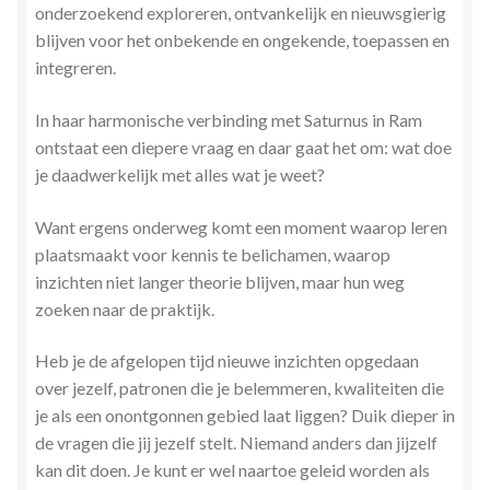
onderzoekend exploreren, ontvankelijk en nieuwsgierig
Stress en Burn-out Coaching
blijven voor het onbekende en ongekende, toepassen en
integreren.
Tarot
In haar harmonische verbinding met Saturnus in Ram
Transactionele Analyse
ontstaat een diepere vraag en daar gaat het om: wat doe
je daadwerkelijk met alles wat je weet?
Verbinden en Transformeren met 17 Archeia en hun
Tweelingvlam
Want ergens onderweg komt een moment waarop leren
plaatsmaakt voor kennis te belichamen, waarop
Webshop
inzichten niet langer theorie blijven, maar hun weg
zoeken naar de praktijk.
Wie ben ik
Heb je de afgelopen tijd nieuwe inzichten opgedaan
over jezelf, patronen die je belemmeren, kwaliteiten die
Winkel
je als een onontgonnen gebied laat liggen? Duik dieper in
de vragen die jij jezelf stelt. Niemand anders dan jijzelf
Winkelwagen
kan dit doen. Je kunt er wel naartoe geleid worden als