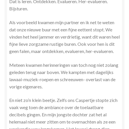
Dat is leren. Ontdekken. Evalueren. Her-evalueren.
Bijsturen.
Als voorbeeld kwamen mijn partner en ik net te weten
dat onze nieuwe buur met een fijne eettent stopt. We
vinden het heel jammer en verdrietig, want dit waren heel
fijne lieve zorgzame rustige buren. Ook voor hen is dit
geen falen, maar ontdekken, evalueren, her-evalueren.
Meteen kwamen herinneringen van toch nog niet zolang
geleden terug naar boven. We kampten met dagelijks
lawaai-muziek-roepen en schreeuwen- overlast van de
vorige eigenares.
En niet zo’n klein beetje. Zelfs ons Caspertje stopte zich
vaak weg toen de ambiance over de toelaatbare
decibels gingen. En mijn jongste dochter zat het al
helemaal niet meer zitten om te overnachten als ze een
weekendje wou langskomen. Het lawaai drong diep