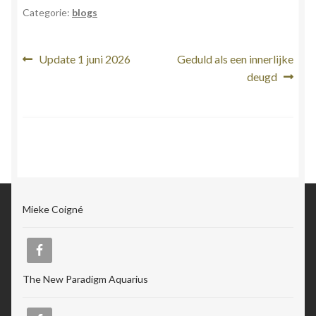
Categorie:
blogs
Bericht
Vorig
Volgend
Update 1 juni 2026
Geduld als een innerlijke
bericht:
bericht:
deugd
navigatie
Mieke Coigné
The New Paradigm Aquarius