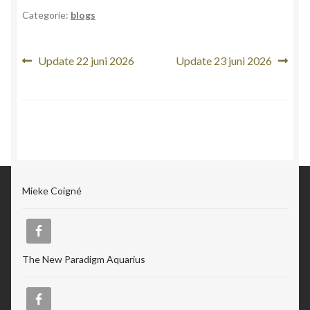
Categorie:
blogs
Bericht
Vorig
Volgend
Update 22 juni 2026
Update 23 juni 2026
bericht:
bericht:
navigatie
Mieke Coigné
The New Paradigm Aquarius