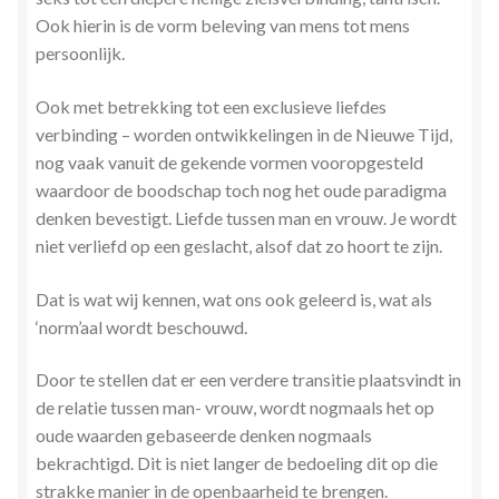
Stress en Burn-out Coaching
Ook hierin is de vorm beleving van mens tot mens
persoonlijk.
Tarot
Ook met betrekking tot een exclusieve liefdes
verbinding – worden ontwikkelingen in de Nieuwe Tijd,
Transactionele Analyse
nog vaak vanuit de gekende vormen vooropgesteld
waardoor de boodschap toch nog het oude paradigma
Verbinden en Transformeren met 17 Archeia en hun
denken bevestigt. Liefde tussen man en vrouw. Je wordt
Tweelingvlam
niet verliefd op een geslacht, alsof dat zo hoort te zijn.
Webshop
Dat is wat wij kennen, wat ons ook geleerd is, wat als
‘norm’aal wordt beschouwd.
Wie ben ik
Door te stellen dat er een verdere transitie plaatsvindt in
Winkel
de relatie tussen man- vrouw, wordt nogmaals het op
oude waarden gebaseerde denken nogmaals
Winkelwagen
bekrachtigd. Dit is niet langer de bedoeling dit op die
strakke manier in de openbaarheid te brengen.