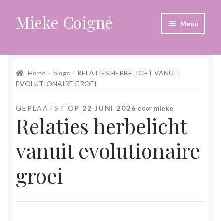
Mieke Coigné
Ga
Ga
Menu
door
naar
naar
de
Home
navigatie
inhoud
Home
blogs
RELATIES HERBELICHT VANUIT
Afrekenen
EVOLUTIONAIRE GROEI
Algemene voorwaarden
GEPLAATST OP
22 JUNI 2026
door
mieke
Relaties herbelicht
Anders leven in een sterk veranderende tijd
vanuit evolutionaire
Bewust omgaan met hoog gevoeligheid
groei
Blogs
Contact