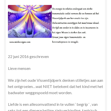
Herinner wie je werkelijk bent
Magische helende verhalen ©Mieke
Mijn account
Mindfulness en Hartcoherentie
22 juni 2016 geschreven
Narcisme
Lieve mensen
Nieuw boek ‘Pareltjes in de Oceaan.’ Meditatieve haiku’s
in woord en beeld
We zijn het oude Vissentijdperk denken stilletjes aan aan
het ontgroeien…wat NIET betekent dat het kind met het
Priesteressen van Isis- Hal der Zuilen
badwater weggespoeld moet worden.
Privacybeleid
Liefde is een allesomvattend in te vullen ‘ begrip ‘ , van
seks tot een diepere heilige zielsverbinding, tantrisch.