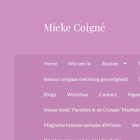
Mieke Coigné
Ga
Ga
door
naar
naar
de
navigatie
inhoud
Home
Wie ben ik
Boeken
T
Bewust omgaan met hoog gevoeligheid
Blogs
Webshop
Contact
Alge
Nieuw boek ‘Pareltjes in de Oceaan.’ Meditat
Magische helende verhalen ©Mieke
Ver