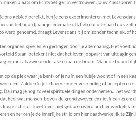
maken plaats om lichtvoetiger, in vertrouwen, jouw Zielssporen t
je ons gebied bereikt, kun je eens experimenteren met Levensdans. 
n, uit het hoofd, naar je ledematen. Ik heb dat uiteraard ook zelf 
t zo werd genoemd, draagt Levensdans bij om zonder techniek, of 
ten organen, spieren, en gedragen door je ademhaling. Het voelt lic
rteld Staan, betekent niet dat het leven je spaart van uitdagingen, 
wegen, met als zwiepende takken aan de boom. Maar de boom blijf
en op de plek waar je bent- of je nu in een huisje woont of in een ka
e wortelen. Zakken in je lichaam zonder verbinding of accepteren da
ding. Dan mag je nog zoveel spirituele dingen ondernemen….het wordt
dat heel wat mensen ‘boven’ de grond zweven en niet incarneren: d
ds kosmisch spiritueel mens niet geboren werd om hier werkelijk te 
eren en herken je de innerlijke strijd om hier daadwerkelijk te Zijn,