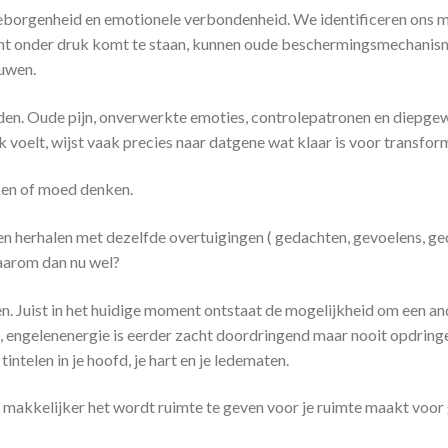
eborgenheid en emotionele verbondenheid. We identificeren ons met
ent onder druk komt te staan, kunnen oude beschermingsmechanis
ouwen.
uden. Oude pijn, onverwerkte emoties, controlepatronen en diepg
voelt, wijst vaak precies naar datgene wat klaar is voor transform
ken of moed denken.
n herhalen met dezelfde overtuigingen ( gedachten, gevoelens, ged
waarom dan nu wel?
en. Juist in het huidige moment ontstaat de mogelijkheid om een a
n, engelenenergie is eerder zacht doordringend maar nooit opdring
tintelen in je hoofd, je hart en je ledematen.
e makkelijker het wordt ruimte te geven voor je ruimte maakt voor g