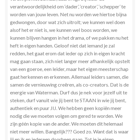
verantwoordelijkheid om ‘dader’, ‘creator’, ‘schepper’ te
worden van jouw leven. Net nu worden we hiertoe bijna
gedwongen, door wat zich uitrolt; we kunnen wel doen
alsof het er niet is, we kunnen wel boos worden, we
kunnen blijven hangen in het drama, of we pakken nu het
heft in eigen handen. Geloof niet dat iemand je zal
redden, het gaat erom dat ieder op zich in eigen kracht
mag gaan staan, zich niet langer meer afhankelijk opstelt
van een goeroe, een leider, maar het eigen meesterschap
gaat herkennen en erkennen. Allemaal leiders samen, die
samen de vernieuwing creëren, als co-creators. Dat is de
energie van Waterman. Durf dus je nek voor jezelf uit te
steken, durf vanuit wie jij bent te STAAN in wie jij bent,
authentiek en puur JIJ. We hebben geen kopiën meer
nodig die we moeten volgen om gered te worden. We
zijn géén kopie van de ander. We moeten dit helemaal
niet meer willen. Bangelijk??? Goed zo. Want dat is waar
jij en ik en iedereen doorheen gaan. Tot je je eigen