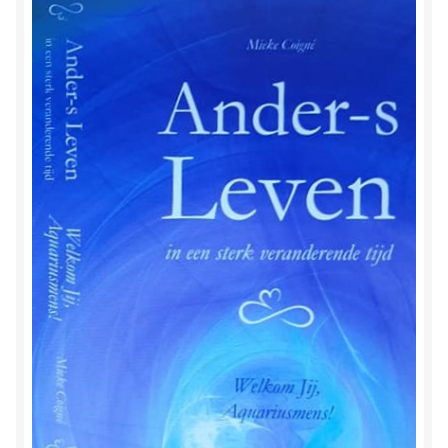
Herinner wie je werkelijk bent
Magische helende verhalen ©Mieke
Mijn account
Mindfulness en Hartcoherentie
Narcisme
Nieuw boek ‘Pareltjes in de Oceaan.’ Meditatieve haiku’s
in woord en beeld
Priesteressen van Isis- Hal der Zuilen
Privacybeleid