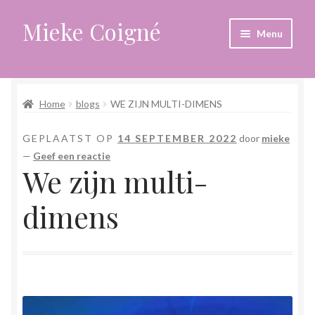
Mieke Coigné
Ga
Ga
Menu
door
naar
naar
de
Home
navigatie
inhoud
Home
blogs
WE ZIJN MULTI-DIMENS
Afrekenen
GEPLAATST OP
14 SEPTEMBER 2022
door
mieke
Algemene voorwaarden
—
Geef een reactie
We zijn multi-
Anders leven in een sterk veranderende tijd
dimens
Bewust omgaan met hoog gevoeligheid
Blogs
Contact