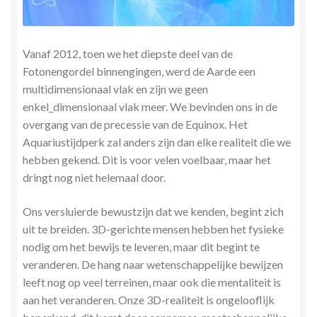
Stress en Burn-out Coaching
Tarot
Vanaf 2012, toen we het diepste deel van de
Fotonengordel binnengingen, werd de Aarde een
Transactionele Analyse
multidimensionaal vlak en zijn we geen
enkel_dimensionaal vlak meer. We bevinden ons in de
overgang van de precessie van de Equinox. Het
Verbinden en Transformeren met 17 Archeia en hun
Aquariustijdperk zal anders zijn dan elke realiteit die we
Tweelingvlam
hebben gekend. Dit is voor velen voelbaar, maar het
dringt nog niet helemaal door.
Webshop
Ons versluierde bewustzijn dat we kenden, begint zich
Wie ben ik
uit te breiden.
3D-gerichte mensen hebben het fysieke
nodig om het bewijs te leveren, maar dit begint te
Winkel
veranderen. De hang naar wetenschappelijke bewijzen
leeft nog op veel terreinen, maar ook die mentaliteit is
Winkelwagen
aan het veranderen. Onze 3D-realiteit is ongelooflijk