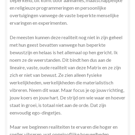
beperkend, dit komt door aannames, maatschappelijke
Zielsgeoriënteerde Jobcoaching
en religieuze programmeringen en persoonlijke
overtuigingen vanwege de vaste beperkte menselijke
ervaringen en experimenten.
De meesten kunnen deze realiteit nog niet in zijn geheel
met hun geest bevatten vanwege hun beperkte
bewustzijn en helaas is het allemaal op hen gericht. Ik
noem ze de weerstanden. Dit bindt hen dus aan de
lineaire, vaste, oude realiteit van deze Matrix en ze zijn
zich er niet van bewust. Ze zien alleen fysieke
werkelijkheden, werkelijkheden die materialistisch
vibreren. Neem dit waar. Maar focus je op jouw richting,
jouw koers en jouw hart. De strijd om wie waar en hoever
staat in groei, is totaal niet aan de orde. Dat zijn
eenvoudig ego-dingetjes.
Maar we beginnen realiteiten te ervaren die hoger en
sneller vibreren, wat ongelooflijke hoeveelheden