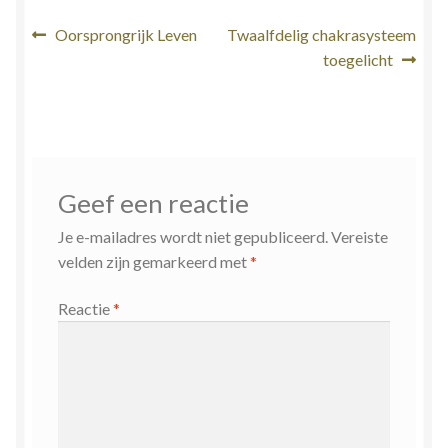
Bericht
Vorig
Volgend
Oorsprongrijk Leven
Twaalfdelig chakrasysteem
bericht:
bericht:
toegelicht
navigatie
Geef een reactie
Je e-mailadres wordt niet gepubliceerd.
Vereiste
velden zijn gemarkeerd met
*
Reactie
*