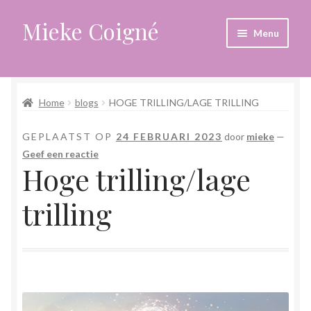
Mieke Coigné
Ga
Ga
Menu
door
naar
naar
de
Home
navigatie
inhoud
Home
blogs
HOGE TRILLING/LAGE TRILLING
Afrekenen
GEPLAATST OP
24 FEBRUARI 2023
door
mieke
—
Algemene voorwaarden
Geef een reactie
Hoge trilling/lage
Anders leven in een sterk veranderende tijd
trilling
Bewust omgaan met hoog gevoeligheid
Blogs
Contact