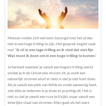
Herinner wie je werkelijk bent
Magische helende verhalen ©Mieke
Mijn account
Mensen voelen zich wel eens bezorgd over het al dan
Mindfulness en Hartcoherentie
niet in een hoge trilling te zijn. Het gesprek begint vaak
met
‘ ik zit in een lage trilling en ik vind dat niet fijn.
Narcisme
Wat moet ik doen om in een hoge trilling te komen.’
Je herkent wanneer je vanuit een hogere trilling werkt
Nieuw boek ‘Pareltjes in de Oceaan.’ Meditatieve haiku’s
omdat je in de Universele stroom zit; je voelt een
in woord en beeld
natuurlijk stromen alsof er niets is dat je niet kunt doen.
Als je vanuit een plek van liefde en vrede aanwezig bent,
Priesteressen van Isis- Hal der Zuilen
ziet
alles en iedereen in je leven er prachtig uit. Het is
niet zo dat je vanuit een roze bril kijkt, maar vanuit een
Privacybeleid
innerlijke staat van stromen. Alles gaat als het ware