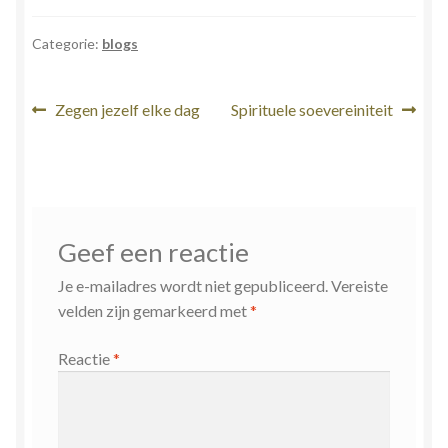
Categorie:
blogs
Bericht
Vorig
Volgend
Zegen jezelf elke dag
Spirituele soevereiniteit
bericht:
bericht:
navigatie
Geef een reactie
Je e-mailadres wordt niet gepubliceerd.
Vereiste
velden zijn gemarkeerd met
*
Reactie
*