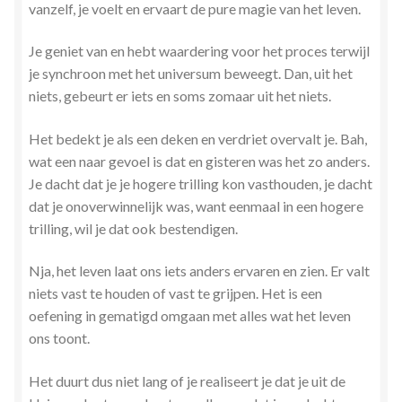
vanzelf, je voelt en ervaart de pure magie van het leven.
Stress en Burn-out Coaching
Je geniet van en hebt waardering voor het proces terwijl
Tarot
je synchroon met het universum beweegt. Dan, uit het
niets, gebeurt er iets en soms zomaar uit het niets.
Transactionele Analyse
Het bedekt je als een deken en verdriet overvalt je. Bah,
Verbinden en Transformeren met 17 Archeia en hun
wat een naar gevoel is dat en gisteren was het zo anders.
Tweelingvlam
Je dacht dat je je hogere trilling kon vasthouden, je dacht
dat je onoverwinnelijk was, want eenmaal in een hogere
trilling, wil je dat ook bestendigen.
Webshop
Nja, het leven laat ons iets anders ervaren en zien. Er valt
Wie ben ik
niets vast te houden of vast te grijpen. Het is een
oefening in gematigd omgaan met alles wat het leven
Winkel
ons toont.
Winkelwagen
Het duurt dus niet lang of je realiseert je dat je uit de