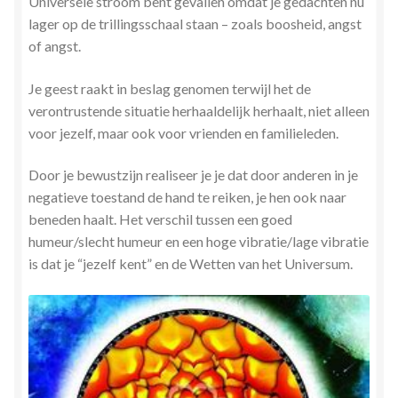
Universele stroom bent gevallen omdat je gedachten nu
Zielsgeoriënteerde Jobcoaching
lager op de trillingsschaal staan – zoals boosheid, angst
of angst.
Je geest raakt in beslag genomen terwijl het de
verontrustende situatie herhaaldelijk herhaalt, niet alleen
voor jezelf, maar ook voor vrienden en familieleden.
Door je bewustzijn realiseer je je dat door anderen in je
negatieve toestand de hand te reiken, je hen ook naar
beneden haalt. Het verschil tussen een goed
humeur/slecht humeur en een hoge vibratie/lage vibratie
is dat je “jezelf kent” en de Wetten van het Universum.