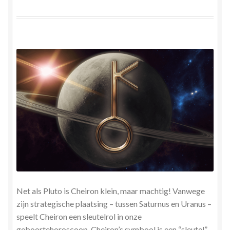
Herinner wie je werkelijk bent
Magische helende verhalen ©Mieke
Mijn account
Mindfulness en Hartcoherentie
Narcisme
Nieuw boek ‘Pareltjes in de Oceaan.’ Meditatieve haiku’s
in woord en beeld
Priesteressen van Isis- Hal der Zuilen
Net als Pluto is Cheiron klein, maar machtig! Vanwege
zijn strategische plaatsing – tussen Saturnus en Uranus –
Privacybeleid
speelt Cheiron een sleutelrol in onze
geboortehoroscoop. Cheiron’s symbool is een “sleutel” –