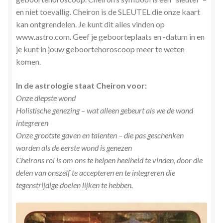
Stress en Burn-out Coaching
en niet toevallig. Cheiron is de SLEUTEL die onze kaart
kan ontgrendelen. Je kunt dit alles vinden op
Tarot
www.astro.com. Geef je geboorteplaats en -datum in en
je kunt in jouw geboortehoroscoop meer te weten
komen.
Transactionele Analyse
In de astrologie staat Cheiron voor:
Verbinden en Transformeren met 17 Archeia en hun
Onze diepste wond
Tweelingvlam
Holistische genezing – wat alleen gebeurt als we de wond
integreren
Webshop
Onze grootste gaven en talenten – die pas geschenken
worden als de eerste wond is genezen
Wie ben ik
Cheirons rol is om ons te helpen heelheid te vinden, door die
delen van onszelf te accepteren en te integreren die
Winkel
tegenstrijdige doelen lijken te hebben.
Winkelwagen