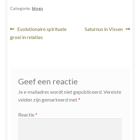
Categorie:
blogs
Bericht
Vorig
Volgend
Evolutionaire spirituele
Saturnus in Vissen
bericht:
bericht:
groei in relaties
navigatie
Geef een reactie
Je e-mailadres wordt niet gepubliceerd.
Vereiste
velden zijn gemarkeerd met
*
Reactie
*