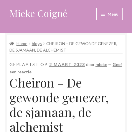
Mieke Coigné
Ga
Ga
Menu
door
naar
naar
de
Home
navigatie
inhoud
Home
blogs
CHEIRON – DE GEWONDE GENEZER,
Afrekenen
DE SJAMAAN, DE ALCHEMIST
Algemene voorwaarden
GEPLAATST OP
2 MAART 2023
door
mieke
—
Geef
een reactie
Anders leven in een sterk veranderende tijd
Cheiron – De
Bewust omgaan met hoog gevoeligheid
gewonde genezer,
Blogs
de sjamaan, de
alchemist
Contact