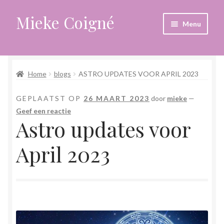
Mieke Coigné
Ga
Ga
Menu
door
naar
naar
de
Home
navigatie
inhoud
Home
blogs
ASTRO UPDATES VOOR APRIL 2023
Afrekenen
GEPLAATST OP
26 MAART 2023
door
mieke
—
Algemene voorwaarden
Geef een reactie
Astro updates voor
Anders leven in een sterk veranderende tijd
April 2023
Bewust omgaan met hoog gevoeligheid
Blogs
Contact