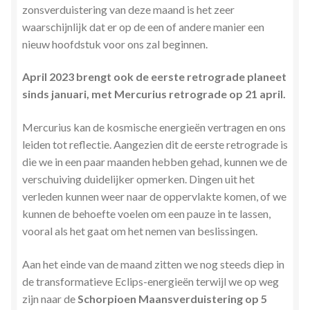
zonsverduistering van deze maand is het zeer
Stress en Burn-out Coaching
waarschijnlijk dat er op de een of andere manier een
nieuw hoofdstuk voor ons zal beginnen.
Tarot
April 2023 brengt ook de eerste retrograde planeet
Transactionele Analyse
sinds januari, met Mercurius retrograde op 21 april.
Verbinden en Transformeren met 17 Archeia en hun
Mercurius kan de kosmische energieën vertragen en ons
Tweelingvlam
leiden tot reflectie. Aangezien dit de eerste retrograde is
die we in een paar maanden hebben gehad, kunnen we de
Webshop
verschuiving duidelijker opmerken. Dingen uit het
verleden kunnen weer naar de oppervlakte komen, of we
kunnen de behoefte voelen om een pauze in te lassen,
Wie ben ik
vooral als het gaat om het nemen van beslissingen.
Winkel
Aan het einde van de maand zitten we nog steeds diep in
de transformatieve Eclips-energieën terwijl we op weg
Winkelwagen
zijn naar de
Schorpioen Maansverduistering op 5