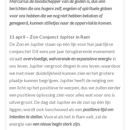
Mercurius de boodschapper van de goden is, dus alle
berichten die ons hogere zelf, engelen of spirituele gidsen
voor ons hebben die we nog niet hebben bekeken of
genegeerd, kunnen stilletjes naar de oppervlakte komen.
11 april – Zon Conjunct Jupiter in Ram
De Zon en Jupiter staan op één lijn voor hun jaarlijkse
conjunctie! Dit eens per jaar terugkerende evenement
straalt
overvloedige, welvarende en expansieve energi
e
in
ons leven. Jupiter vergroot dingen in ons leven, waardoor
we met meer duidelijkheid kunnen zien en het grotere
plaatje kunnen begrijpen. Jupiter heeft de neiging om
een licht op het positieve te werpen, dus we zullen eerder
een positieve oplossing zien voor alles wat voor ons is
uitvergroot. De dag dat Jupiter en de zon op één lijn
liggen, wordt ook beschouwd als een
positieve tijd om
intenties te stellen
. Vooral als het in Ram valt, zal de
energie van
een nieuw begin sterk zijn.