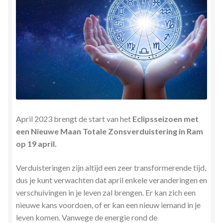
Herinner wie je werkelijk bent
Magische helende verhalen ©Mieke
Mijn account
Mindfulness en Hartcoherentie
Narcisme
April 2023 brengt de start van het
Eclipsseizoen met
een Nieuwe Maan Totale Zonsverduistering in Ram
Nieuw boek ‘Pareltjes in de Oceaan.’ Meditatieve haiku’s
op 19 april.
in woord en beeld
Verduisteringen zijn altijd een zeer transformerende tijd,
dus je kunt verwachten dat april enkele veranderingen en
Priesteressen van Isis- Hal der Zuilen
verschuivingen in je leven zal brengen. Er kan zich een
nieuwe kans voordoen, of er kan een nieuw iemand in je
Privacybeleid
leven komen. Vanwege de energie rond de