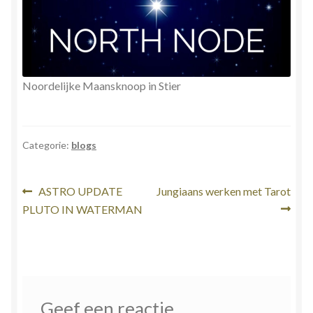
Noordelijke Maansknoop in Stier
Categorie:
blogs
Bericht
Vorig
Volgend
ASTRO UPDATE
Jungiaans werken met Tarot
bericht:
bericht:
PLUTO IN WATERMAN
navigatie
Geef een reactie